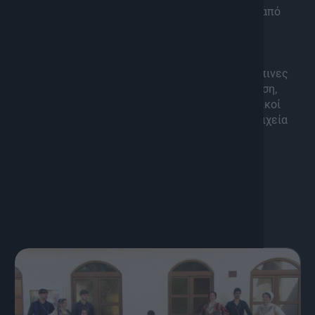
Βενετσιάνικο Πύργο που σώζεται μέχρι σήμερα από
όπου πέρασαν Ενετοί, Ιππότες αλλά και Κρήτες
Οπλαρχηγοί και Επαναστάτες
Λογογραφικά Μουσεία, έθιμα και παραδόσεις,
ιστορικές μονές με μύθους και θρύλους, ανθρώπινες
ιστορίες Βαίνιωτών, επαγγέλματα προς εξαφάνιση,
μαγειρέματα, Ιεραπετρίτικες κοντυλιές, Ανατολικοί
χοροί της Κρήτης και βαλς είναι λίγα από τα στοιχεία
του νέου επεισοδίου της εκπομπής στην Βαϊνιά!
Με την Αναστασία Μπιτζιλέου