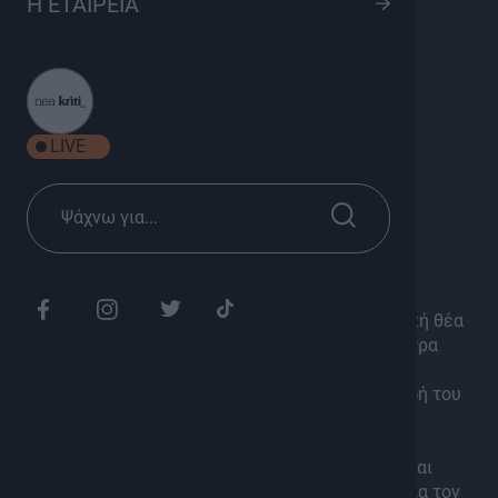
Η ΕΤΑΙΡΕΙΑ
Βαϊνιά Ιεράπετρας
8
Πολιτισμός, Ψυχαγωγία
Σεζόν 2024
LIVE
Κυριακή 15:00
Διάρκεια: 1h 50'
Έλα Κοντά στην Βαϊνιά Ιεράπετρας, με φανταστική θέα
στην Ιεράπετρα και χτισμένο μόλις τρία χιλιόμετρα
μακριά απ’ αυτή, βρίσκεται το χωριό Βαϊνιά
Η εκπομπή ΕΛΑ ΚΟΝΤΑ ανέβηκε ψηλά στην κορφή του
Σταυρού με το κατάλευκο εκκλησάκι του Τιμίου
Σταυρού σε πανοραμικό σημείο, αγναντέψαμε το
καταπράσινο κάμπο και την απέραντη θάλασσα και
μάθαμε για τον κρυμμένο Μινωικό Οικισμό και για τον