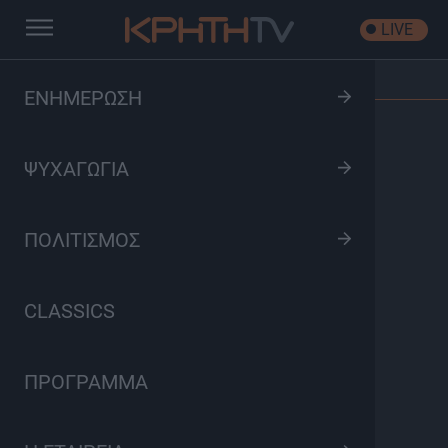
LIVE
Αρχική
/
Έλα Κοντά
/
Επεισόδιο: Βαϊνιά Ιεράπετρας
ΕΝΗΜΕΡΩΣΗ
ΨΥΧΑΓΩΓΙΑ
ΠΟΛΙΤΙΣΜΟΣ
CLASSICS
ΠΡΟΓΡΑΜΜΑ
Έλα Κοντά