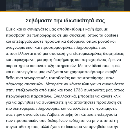
Σεβόμαστε την ιδιωτικότητά σας
22 Ιουνίου, 2025
Εμείς και οι συνεργάτες μας αποθηκεύουμε και/ή έχουμε
Σταυροχώρι | Β Μέρος
πρόσβαση σε πληροφορίες σε μια συσκευή, όπως τα cookies,
και επεξεργαζόμαστε προσωπικά δεδομένα, όπως μοναδικοί
αναγνωριστικοί και προσαρμοσμένες πληροφορίες που
αποστέλλονται από μια συσκευή για εξατομικευμένες διαφημίσεις
και περιεχόμενο, μέτρηση διαφήμισης και περιεχομένου, έρευνα
ακροατηρίου και ανάπτυξη υπηρεσιών.
Με την άδειά σας, εμείς
και οι συνεργάτες μας ενδέχεται να χρησιμοποιήσουμε ακριβή
δεδομένα γεωγραφικής τοποθεσίας και ταυτοποίησης μέσω
σάρωσης συσκευών. Μπορείτε να κάνετε κλικ για να συναινέσετε
στην επεξεργασία από εμάς και τους 1733 συνεργάτες μας όπως
περιγράφεται παραπάνω. Εναλλακτικά, μπορείτε να κάνετε κλικ
για να αρνηθείτε να συναινέσετε ή να αποκτήσετε πρόσβαση σε
πιο λεπτομερείς πληροφορίες και να αλλάξετε τις προτιμήσεις
σας πριν συναινέσετε.
Λάβετε υπόψη ότι κάποια επεξεργασία
των προσωπικών σας δεδομένων ενδέχεται να μην απαιτεί τη
συγκατάθεσή σας, αλλά έχετε το δικαίωμα να αρνηθείτε αυτήν