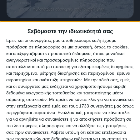
15 Φεβρουαρίου, 2020
Σεβόμαστε την ιδιωτικότητά σας
Κάτω Μυλοπόταμος | Ιστορίες του
Εμείς και οι συνεργάτες μας αποθηκεύουμε και/ή έχουμε
πρόσβαση σε πληροφορίες σε μια συσκευή, όπως τα cookies,
Δρόμου
και επεξεργαζόμαστε προσωπικά δεδομένα, όπως μοναδικοί
αναγνωριστικοί και προσαρμοσμένες πληροφορίες που
αποστέλλονται από μια συσκευή για εξατομικευμένες διαφημίσεις
και περιεχόμενο, μέτρηση διαφήμισης και περιεχομένου, έρευνα
ακροατηρίου και ανάπτυξη υπηρεσιών.
Με την άδειά σας, εμείς
και οι συνεργάτες μας ενδέχεται να χρησιμοποιήσουμε ακριβή
δεδομένα γεωγραφικής τοποθεσίας και ταυτοποίησης μέσω
σάρωσης συσκευών. Μπορείτε να κάνετε κλικ για να συναινέσετε
στην επεξεργασία από εμάς και τους 1733 συνεργάτες μας όπως
περιγράφεται παραπάνω. Εναλλακτικά, μπορείτε να κάνετε κλικ
για να αρνηθείτε να συναινέσετε ή να αποκτήσετε πρόσβαση σε
πιο λεπτομερείς πληροφορίες και να αλλάξετε τις προτιμήσεις
σας πριν συναινέσετε.
Λάβετε υπόψη ότι κάποια επεξεργασία
των προσωπικών σας δεδομένων ενδέχεται να μην απαιτεί τη