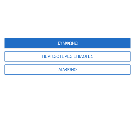
ΣΥΜΦΩΝΩ
ΠΕΡΙΣΣΟΤΕΡΕΣ ΕΠΙΛΟΓΕΣ
ΔΙΑΦΩΝΩ
29 Ιουνίου, 2019
Ατσιπόπουλο Ρούστικα | Ιστορίες
του Δρόμου
Δείτε περισσότερα