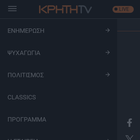
LIVE
Αρχική
/
Εκπομπές
/
Ώρα Αιχμής
ΕΝΗΜΕΡΩΣΗ
ΨΥΧΑΓΩΓΙΑ
ΠΟΛΙΤΙΣΜΟΣ
CLASSICS
ΠΡΟΓΡΑΜΜΑ
8
Ενημέρωση
Δευτέρα 21:45