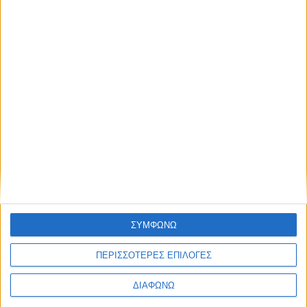
8 Ιουνίου, 2026
Η αναπτυξιακή πορεία των μικρών
και μεσαίων δήμων της Κρήτης
ΣΥΜΦΩΝΩ
ΠΕΡΙΣΣΟΤΕΡΕΣ ΕΠΙΛΟΓΕΣ
ΔΙΑΦΩΝΩ