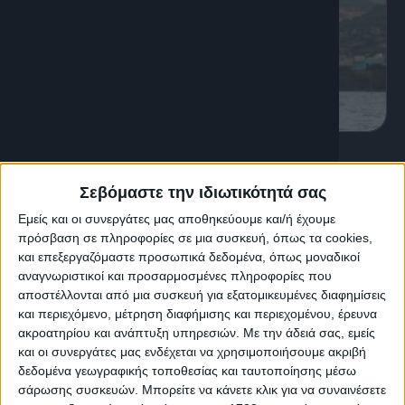
K
Πολιτισμός
Σεβόμαστε την ιδιωτικότητά σας
Δια… Κρητικά
Εμείς και οι συνεργάτες μας αποθηκεύουμε και/ή έχουμε
πρόσβαση σε πληροφορίες σε μια συσκευή, όπως τα cookies,
Η εκπομπή Δια…κρητικά ταξιδεύει για να καταγράψει
και επεξεργαζόμαστε προσωπικά δεδομένα, όπως μοναδικοί
και να μας παρουσιάσει διαχρονικές εκφράσεις
αναγνωριστικοί και προσαρμοσμένες πληροφορίες που
ανθρώπων. Μουσική, ιστορίες και εικόνες μας
αποστέλλονται από μια συσκευή για εξατομικευμένες διαφημίσεις
ξεναγούν στην πολιτισμική ταυτότητα της Κρήτης. Η
και περιεχόμενο, μέτρηση διαφήμισης και περιεχομένου, έρευνα
Κρήτη εντυπωσιάζει πάντα με τον αυθεντικό
ακροατηρίου και ανάπτυξη υπηρεσιών.
Με την άδειά σας, εμείς
μουσικοχορευτικό χαρακτήρα των ανθρώπων της. Η
και οι συνεργάτες μας ενδέχεται να χρησιμοποιήσουμε ακριβή
διαχρονική εξέλιξη της πολιτισμικής της ταυτότητας
δεδομένα γεωγραφικής τοποθεσίας και ταυτοποίησης μέσω
διαπλέει στα πελάγη της ιστορίας… Το μωσαϊκό του
σάρωσης συσκευών. Μπορείτε να κάνετε κλικ για να συναινέσετε
σύγχρονου και διαχρονικού […]