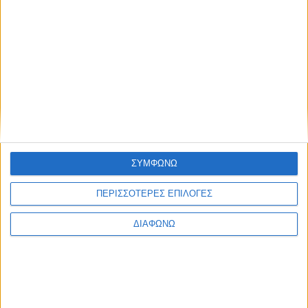
καταπιάστηκε με αυτήν την πρόκληση και το
αποτέλεσμα θα σας εκπλήξει. Ετοιμαστείτε να
ταξιδέψετε σε ολόκληρη την Κρήτη μέσα σε ένα λεπτό.
Γυρίσαμε όλη το νησί από άκρη σε […]
Διάρκεια: 05'
ΣΥΜΦΩΝΩ
ΠΕΡΙΣΣΟΤΕΡΕΣ ΕΠΙΛΟΓΕΣ
ΔΙΑΦΩΝΩ
K
Οδοιπορικό, Πολιτισμός