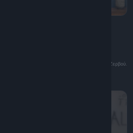
K
Πολιτισμός, Ψυχαγωγία
Προσωπικές Ιστορίες
Μια εκπομπή πορτραίτων. Προσωπικές ιστορίες
ανθρώπων που ξεχωρίζουν. Ιστορίες …. που δεν
πρέπει να χαθούν με την σφραγίδα του Στέλιου Ζερβού.
Διάρκεια: 50'