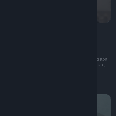
8
Πολιτισμός, Ψυχαγωγία
Πορτατίφ
Με την υπογραφή της δημοσιογράφου Νάντιας
Αϊβάτογλου, η εκπομπή ρίχνει “φως” σε πρόσωπα που
αφήνουν το στίγμα τους στην πολιτική, την κοινωνία,
τις τέχνες και όχι μόνο.
Διάρκεια: 50'