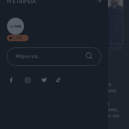
Η ΕΤΑΙΡΕΙΑ
LIVE
8
Πολιτισμός
Η Εκκλησία της Κρήτης
Η σειρά ντοκιμαντέρ “Η εκκλησία της Κρήτης- στα
Μονοπάτια της Ιστορίας” παρουσιάζει τη μακραίωνη
διαδρομή της Εκκλησίας της Κρήτης, από τους
πρώτους χριστιανικούς αιώνες έως τη σύγχρονη
εποχή, προσκαλώντας το κοινό σε ένα ταξίδι γνώσης,
μνήμης και πνευματικής αναζήτησης, που συνδέει την
ιστορία της Κρήτης με τη διαχρονική πορεία της
Ορθοδοξίας. Κείμενα – Επιμέλεια – Παρουσίαση