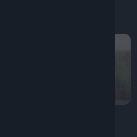
Κωστής Παπαγεωργίου
Διάρκεια: 50'
K
Πολιτισμός, Ψυχαγωγία
Το Podcast της ζωής σου