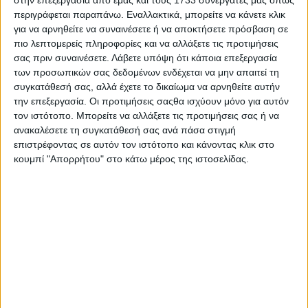
περιγράφεται παραπάνω. Εναλλακτικά, μπορείτε να κάνετε κλικ
για να αρνηθείτε να συναινέσετε ή να αποκτήσετε πρόσβαση σε
πιο λεπτομερείς πληροφορίες και να αλλάξετε τις προτιμήσεις
σας πριν συναινέσετε.
Λάβετε υπόψη ότι κάποια επεξεργασία
των προσωπικών σας δεδομένων ενδέχεται να μην απαιτεί τη
K
Πολιτισμός, Ψυχαγωγία
συγκατάθεσή σας, αλλά έχετε το δικαίωμα να αρνηθείτε αυτήν
την επεξεργασία. Οι προτιμήσεις σαςθα ισχύουν μόνο για αυτόν
Κρήτες Καλλιτέχνες
τον ιστότοπο. Μπορείτε να αλλάξετε τις προτιμήσεις σας ή να
ανακαλέσετε τη συγκατάθεσή σας ανά πάσα στιγμή
Νέοι γνωστοί και καταξιωμένοι λυράρηδες,
επιστρέφοντας σε αυτόν τον ιστότοπο και κάνοντας κλικ στο
λαουτιέρηδες, μαντολινιέρηδες και ερμηνευτές της
κουμπί "Απορρήτου" στο κάτω μέρος της ιστοσελίδας.
Κρητικής μουσικής μας ταξιδεύουν μουσικά στα χνάρια
της παράδοσης του τόπου μας!
Διάρκεια: 1h 15'