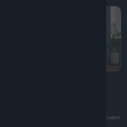
K
Πολιτισμός, Ψυχαγωγία
Προσωπικές Ιστορίες
Μια εκπομπή πορτραίτων. Προσωπικές ιστορίες
ανθρώπων που ξεχωρίζουν. Ιστορίες …. που δεν
πρέπει να χαθούν με την σφραγίδα του Στέλιου Ζερβού.