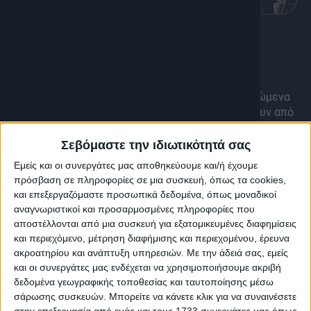
K
Πολιτισμός, Ψυχαγωγία
Βραδιές Πολιτισμού
Μουσικό-Χορευτικές Παραστάσεις, θεατρικά δρώμενα
σε ανοιχτούς πολιτιστικούς χώρους, που σφύζουν από
ζωή και γεμίζουν με νότες εικόνες, συναίσθημα και
τέχνη!
Σεβόμαστε την ιδιωτικότητά σας
Εμείς και οι συνεργάτες μας αποθηκεύουμε και/ή έχουμε
Διάρκεια: 2h 15'
πρόσβαση σε πληροφορίες σε μια συσκευή, όπως τα cookies,
και επεξεργαζόμαστε προσωπικά δεδομένα, όπως μοναδικοί
αναγνωριστικοί και προσαρμοσμένες πληροφορίες που
αποστέλλονται από μια συσκευή για εξατομικευμένες διαφημίσεις
και περιεχόμενο, μέτρηση διαφήμισης και περιεχομένου, έρευνα
ακροατηρίου και ανάπτυξη υπηρεσιών.
Με την άδειά σας, εμείς
και οι συνεργάτες μας ενδέχεται να χρησιμοποιήσουμε ακριβή
δεδομένα γεωγραφικής τοποθεσίας και ταυτοποίησης μέσω
σάρωσης συσκευών. Μπορείτε να κάνετε κλικ για να συναινέσετε
στην επεξεργασία από εμάς και τους 1733 συνεργάτες μας όπως