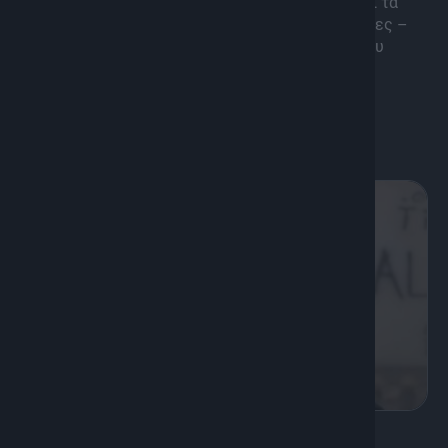
καταγράψουμε όλες τις παραλίες του νησιού και τα
μυστικά τους. Μπονάτσες – Καταιγίδες – Αέρηδες –
Φουρτούνες όλα στο παιχνίδι αλλά οι εικόνες του
Νησιού που καταφέραμε να απαθανατίσουμε
πραγματικά, άξιζαν τον κόπο.
Διάρκεια: 20'
8
Πολιτισμός, Ψυχαγωγία