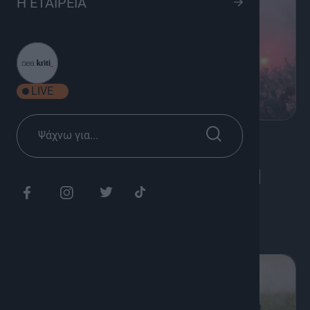
Η ΕΤΑΙΡΕΙΑ
LIVE
K
Ψυχαγωγία
Το Κύπελλο Ελλάδος στον ΟΦΗ |
Γιορτή στο Μεγάλο Κάστρο
Διάρκεια: 1h 00'