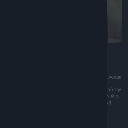
K
Πολιτισμός, Ψυχαγωγία
Το Podcast της ζωής σου
Αναζητάμε απαντήσεις, προτείνουμε λύσεις, ανοίγουμε
συζητήσεις με ειδικούς και ανθρώπους της
καθημερινότητας, για όλα όσα μας απασχολούν από την
υγεία, τη σχέση με το σώμα μας, το άγχος, την μοναξιά,
την αυτοεκτίμηση και την αλλαγή, με την Ανδριανή
Αγγελιδάκη.
Διάρκεια: 50'