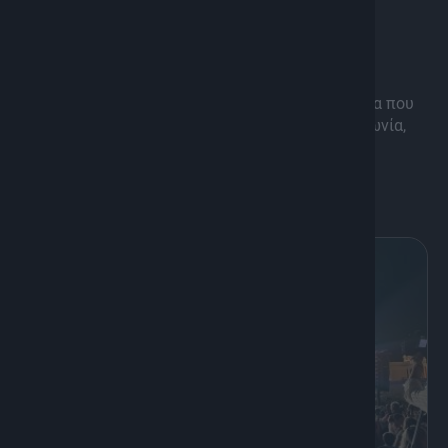
Πορτατίφ
Με την υπογραφή της δημοσιογράφου Νάντιας
Αϊβάτογλου, η εκπομπή ρίχνει “φως” σε πρόσωπα που
αφήνουν το στίγμα τους στην πολιτική, την κοινωνία,
τις τέχνες και όχι μόνο.
Διάρκεια: 50'