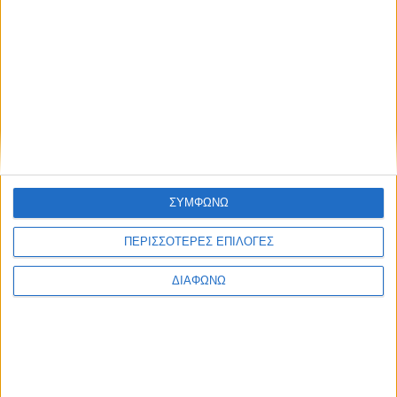
K
Ψυχαγωγία
Bake my day
Bake my day με τη μαγεία της ζαχαροπλαστικής τέχνης
ΣΥΜΦΩΝΩ
εκ των έσω, όπως υπάρχει και εξελίσσεται στο
πέρασμα των χρόνων.
ΠΕΡΙΣΣΟΤΕΡΕΣ ΕΠΙΛΟΓΕΣ
Διάρκεια: 25'
ΔΙΑΦΩΝΩ