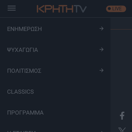
LIVE
Αρχική
/
Εκπομπές
/
Έλα Κοντά
ΕΝΗΜΕΡΩΣΗ
ΨΥΧΑΓΩΓΙΑ
ΠΟΛΙΤΙΣΜΟΣ
CLASSICS
ΠΡΟΓΡΑΜΜΑ
8
Πολιτισμός, Ψυχαγωγία
Κυριακή 15:00