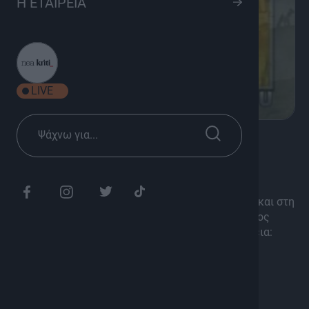
Η ΕΤΑΙΡΕΙΑ
LIVE
K
Classics
Στη χώρα του Νείλου
Ένα ποιητικό οδοιπορικό στις όχθες του Νείλου και στη
Μονή Σινά, εκεί όπου ο χρόνος κυλά αργά, γεμάτος
μυστικά, μνήμες και φως. Παρουσίαση – επιμέλεια:
Κωστής Παπαγεωργίου
Διάρκεια: 1h 00'