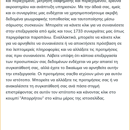
και περιεχόμενο, μέτρηση διαφήμισης και περιεχομένου, έρευνα
ακροατηρίου και ανάπτυξη υπηρεσιών.
Με την άδειά σας, εμείς
και οι συνεργάτες μας ενδέχεται να χρησιμοποιήσουμε ακριβή
δεδομένα γεωγραφικής τοποθεσίας και ταυτοποίησης μέσω
σάρωσης συσκευών. Μπορείτε να κάνετε κλικ για να συναινέσετε
στην επεξεργασία από εμάς και τους 1733 συνεργάτες μας όπως
περιγράφεται παραπάνω. Εναλλακτικά, μπορείτε να κάνετε κλικ
για να αρνηθείτε να συναινέσετε ή να αποκτήσετε πρόσβαση σε
πιο λεπτομερείς πληροφορίες και να αλλάξετε τις προτιμήσεις
σας πριν συναινέσετε.
Λάβετε υπόψη ότι κάποια επεξεργασία
των προσωπικών σας δεδομένων ενδέχεται να μην απαιτεί τη
συγκατάθεσή σας, αλλά έχετε το δικαίωμα να αρνηθείτε αυτήν
την επεξεργασία. Οι προτιμήσεις σαςθα ισχύουν μόνο για αυτόν
8
Ενημέρωση
τον ιστότοπο. Μπορείτε να αλλάξετε τις προτιμήσεις σας ή να
ανακαλέσετε τη συγκατάθεσή σας ανά πάσα στιγμή
Αντιθέσεις
επιστρέφοντας σε αυτόν τον ιστότοπο και κάνοντας κλικ στο
κουμπί "Απορρήτου" στο κάτω μέρος της ιστοσελίδας.
Μια από τις μακροβιότερες στην Ελληνική Τηλεόραση,
εκπομπή, συνεντεύξεων – έρευνας και πρωτογενούς
ρεπορτάζ, που προκαλούν πανελλήνια αίσθηση και
συζητήσεις ακόμη και εκτός Ελλάδας με τον Γιώργο
Σαχίνη.