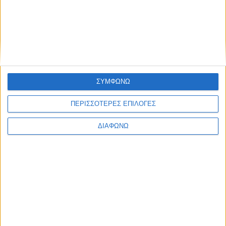
8
Ενημέρωση, Ψυχαγωγία
Αθλητικές Iστορίες
Οι “Αθλητικές Ιστορίες” με τον Γιώργο Μιμίκο
υπόσχονται συγκινήσεις μέσα από τον χώρο του
αθλητισμού-όπως αυτές που έζησαν και δεν θα
λησμονήσουν ποτέ-οι πρωταγωνιστές τους…. Το
ΣΥΜΦΩΝΩ
παιχνίδι ξεκινάει…από το παρελθόν!
ΠΕΡΙΣΣΟΤΕΡΕΣ ΕΠΙΛΟΓΕΣ
Διάρκεια: 50'
ΔΙΑΦΩΝΩ