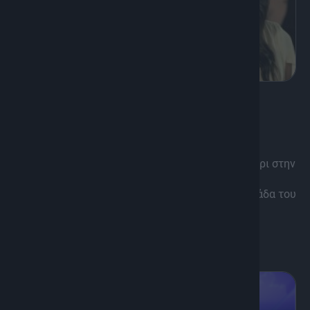
8
Ενημέρωση, Ψυχαγωγία
Καλό Μεσημέρι
Με θετική διάθεση και σιγουριά, το κάθε μεσημέρι στην
ΚΡΗΤΗ TV είναι γεμάτο χαρά, πληροφορία και
ψυχαγωγία με την Χριστιάννα Σκούρα και την ομάδα του
Καλού Μεσημεριού!
Διάρκεια: 1h 50'