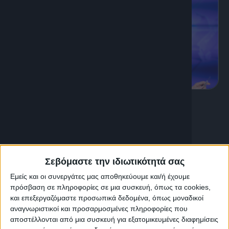
K
Ενημέρωση
Κεντρικό Δελτίο Ειδήσεων
Με συνέπεια και υπευθυνότητα καταγράφουμε
Σεβόμαστε την ιδιωτικότητά σας
καθημερινά τον παλμό της ειδησεογραφίας. Με
προσήλωση και σεβασμό στην Κρήτη και τους
Εμείς και οι συνεργάτες μας αποθηκεύουμε και/ή έχουμε
Κρητικούς. με την Κατερίνα Σαλαπάτα.
πρόσβαση σε πληροφορίες σε μια συσκευή, όπως τα cookies,
και επεξεργαζόμαστε προσωπικά δεδομένα, όπως μοναδικοί
Διάρκεια: 1h 05'
αναγνωριστικοί και προσαρμοσμένες πληροφορίες που
αποστέλλονται από μια συσκευή για εξατομικευμένες διαφημίσεις