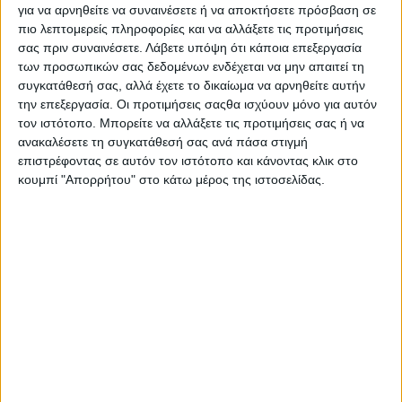
για να αρνηθείτε να συναινέσετε ή να αποκτήσετε πρόσβαση σε
πιο λεπτομερείς πληροφορίες και να αλλάξετε τις προτιμήσεις
17 Ιουλίου, 2026
σας πριν συναινέσετε.
Λάβετε υπόψη ότι κάποια επεξεργασία
των προσωπικών σας δεδομένων ενδέχεται να μην απαιτεί τη
Ελληνικότητα, η Ήπια Ισχύς του
συγκατάθεσή σας, αλλά έχετε το δικαίωμα να αρνηθείτε αυτήν
Πολιτισμού στη Γεωπολιτική
την επεξεργασία. Οι προτιμήσεις σαςθα ισχύουν μόνο για αυτόν
τον ιστότοπο. Μπορείτε να αλλάξετε τις προτιμήσεις σας ή να
ανακατανομή και το Υπαρξιακό του
ανακαλέσετε τη συγκατάθεσή σας ανά πάσα στιγμή
Ελληνισμού
επιστρέφοντας σε αυτόν τον ιστότοπο και κάνοντας κλικ στο
κουμπί "Απορρήτου" στο κάτω μέρος της ιστοσελίδας.