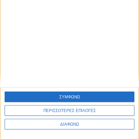
27 Ιουνίου, 2026
Ο Άνθρωπος στην Εποχή των
Αλγορίθμων, επιλογές Ελευθερίας ή
Ολοκληρωτικής Επιτήρησης
ΣΥΜΦΩΝΩ
ΠΕΡΙΣΣΟΤΕΡΕΣ ΕΠΙΛΟΓΕΣ
ΔΙΑΦΩΝΩ