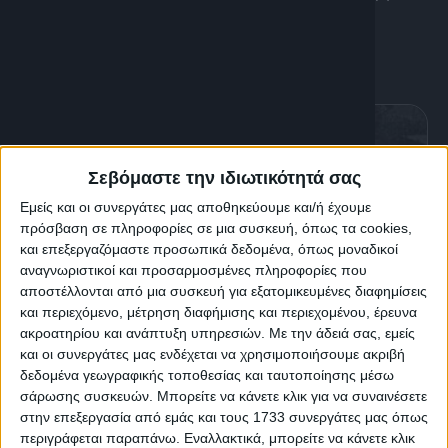
Σαχίνη.
Διάρκεια: 2h 10'
Σεβόμαστε την ιδιωτικότητά σας
Εμείς και οι συνεργάτες μας αποθηκεύουμε και/ή έχουμε
πρόσβαση σε πληροφορίες σε μια συσκευή, όπως τα cookies,
και επεξεργαζόμαστε προσωπικά δεδομένα, όπως μοναδικοί
αναγνωριστικοί και προσαρμοσμένες πληροφορίες που
αποστέλλονται από μια συσκευή για εξατομικευμένες διαφημίσεις
και περιεχόμενο, μέτρηση διαφήμισης και περιεχομένου, έρευνα
ακροατηρίου και ανάπτυξη υπηρεσιών.
Με την άδειά σας, εμείς
και οι συνεργάτες μας ενδέχεται να χρησιμοποιήσουμε ακριβή
K
Classics
δεδομένα γεωγραφικής τοποθεσίας και ταυτοποίησης μέσω
σάρωσης συσκευών. Μπορείτε να κάνετε κλικ για να συναινέσετε
Αττίλας I-II : 50 Χρόνια – H
στην επεξεργασία από εμάς και τους 1733 συνεργάτες μας όπως
περιγράφεται παραπάνω. Εναλλακτικά, μπορείτε να κάνετε κλικ