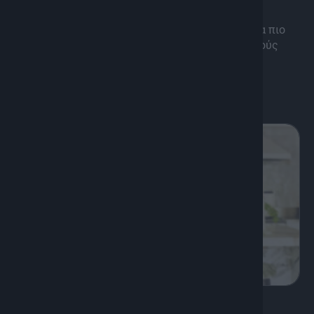
Auto Stop
Με Auto Stop ο Πέτρος Ηλιάκης επισκέπτεται τα πιο
όμορφα μέρη της Κρήτης και γνωρίζει αυθεντικούς
ανθρώπους!
Διάρκεια: 25'
K
Ψυχαγωγία