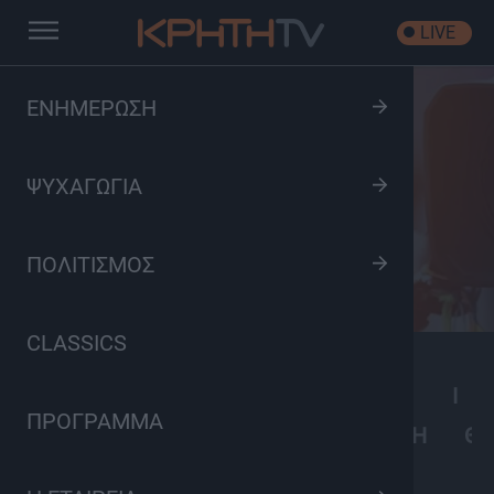
LIVE
ΕΝΗΜΕΡΩΣΗ
Εκπομπές
ΨΥΧΑΓΩΓΙΑ
ΠΟΛΙΤΙΣΜΟΣ
CLASSICS
A
B
C
D
E
F
G
H
I
ΠΡΟΓΡΑΜΜΑ
Α
Β
Γ
Δ
Ε
Ζ
Η
Θ
ΟΛΕΣ