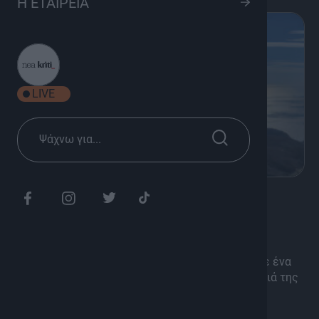
Η ΕΤΑΙΡΕΙΑ
LIVE
K
Οδοιπορικό, Πολιτισμός
1 λεπτό Κρήτη
1′ ΛΕΠΤΟ ΚΡΗΤΗ Τι προλαβαίνει να δει κανείς σε ένα
λεπτό; Πώς μπορείς να παρουσιάσεις την ομορφιά της
Κρήτης μέσα σε 60 δευτερόλεπτα; Η ΚΡΗΤΗ TV
καταπιάστηκε με αυτήν την πρόκληση και το