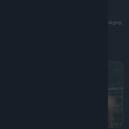
Bake my day
Bake my day με τη μαγεία της ζαχαροπλαστικής τέχνης
εκ των έσω, όπως υπάρχει και εξελίσσεται στο
πέρασμα των χρόνων.
Διάρκεια: 25'