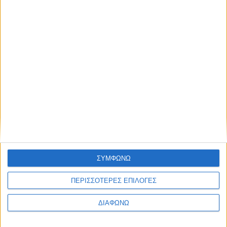
K
Ενημέρωση
Η μεγάλη δοκιμασία που μας έκανε
ακόμη πιο δυνατούς
Πώς μια πυρκαγιά κατέστρεψε τα πάντα και η
οικογένεια της “ΚΡΗΤΗ TV” και της “Ν.Κ.” χρειάστηκε
να ξαναχτίσει τα πάντα από την αρχή
Διάρκεια: 05'
ΣΥΜΦΩΝΩ
ΠΕΡΙΣΣΟΤΕΡΕΣ ΕΠΙΛΟΓΕΣ
ΔΙΑΦΩΝΩ