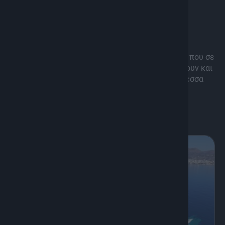
K
Ψυχαγωγία
Be
Μια πολυθεματική εκπομπή γεμάτη με όλα αυτά που σε
απασχολούν, που σε εμπνέουν, που σε ιντριγκάρουν και
που πραγματικά θα σου φανούν χρήσιμα με τη Ινέσσα
Αζοΐδου.
Διάρκεια: 50'