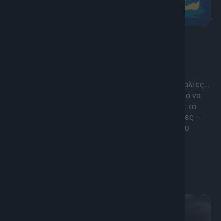
8
Οδοιπορικό, Ψυχαγωγία
O Γύρος της Κρήτης
Πάνω από 500 ναυτικά μίλια…Πάνω από 300 παραλίες…
20 μέρες πάνω σε ένα σκάφος με μοναδικό σκοπό να
καταγράψουμε όλες τις παραλίες του νησιού και τα
μυστικά τους. Μπονάτσες – Καταιγίδες – Αέρηδες –
Φουρτούνες όλα στο παιχνίδι αλλά οι εικόνες του
Νησιού που καταφέραμε να απαθανατίσουμε
πραγματικά, άξιζαν τον κόπο.
Διάρκεια: 20'