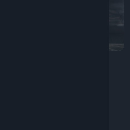
8
Ενημέρωση, Ψυχαγωγία
Αθλητικές Iστορίες
Οι “Αθλητικές Ιστορίες” με τον Γιώργο Μιμίκο
υπόσχονται συγκινήσεις μέσα από τον χώρο του
αθλητισμού-όπως αυτές που έζησαν και δεν θα
λησμονήσουν ποτέ-οι πρωταγωνιστές τους…. Το
παιχνίδι ξεκινάει…από το παρελθόν!
Διάρκεια: 50'