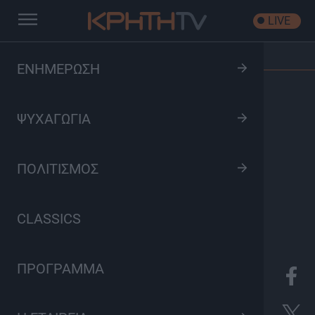
LIVE
Αρχική
/
Εκπομπές
/
Μοναστήρια της Κρήτης
ΕΝΗΜΕΡΩΣΗ
ΨΥΧΑΓΩΓΙΑ
ΠΟΛΙΤΙΣΜΟΣ
CLASSICS
ΠΡΟΓΡΑΜΜΑ
K
Οδοιπορικό, Πολιτισμός