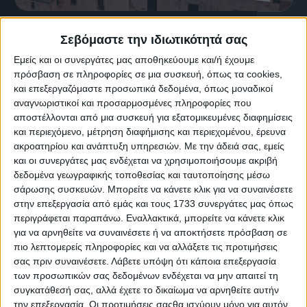
10 Δεκεμβρίου, 2024
Σεβόμαστε την ιδιωτικότητά σας
Ιερά Μονή Γωνιάς
Εμείς και οι συνεργάτες μας αποθηκεύουμε και/ή έχουμε
πρόσβαση σε πληροφορίες σε μια συσκευή, όπως τα cookies,
και επεξεργαζόμαστε προσωπικά δεδομένα, όπως μοναδικοί
αναγνωριστικοί και προσαρμοσμένες πληροφορίες που
αποστέλλονται από μια συσκευή για εξατομικευμένες διαφημίσεις
και περιεχόμενο, μέτρηση διαφήμισης και περιεχομένου, έρευνα
ακροατηρίου και ανάπτυξη υπηρεσιών.
Με την άδειά σας, εμείς
και οι συνεργάτες μας ενδέχεται να χρησιμοποιήσουμε ακριβή
δεδομένα γεωγραφικής τοποθεσίας και ταυτοποίησης μέσω
σάρωσης συσκευών. Μπορείτε να κάνετε κλικ για να συναινέσετε
στην επεξεργασία από εμάς και τους 1733 συνεργάτες μας όπως
περιγράφεται παραπάνω. Εναλλακτικά, μπορείτε να κάνετε κλικ
για να αρνηθείτε να συναινέσετε ή να αποκτήσετε πρόσβαση σε
πιο λεπτομερείς πληροφορίες και να αλλάξετε τις προτιμήσεις
σας πριν συναινέσετε.
Λάβετε υπόψη ότι κάποια επεξεργασία
των προσωπικών σας δεδομένων ενδέχεται να μην απαιτεί τη
3 Δεκεμβρίου, 2024
συγκατάθεσή σας, αλλά έχετε το δικαίωμα να αρνηθείτε αυτήν
την επεξεργασία. Οι προτιμήσεις σαςθα ισχύουν μόνο για αυτόν