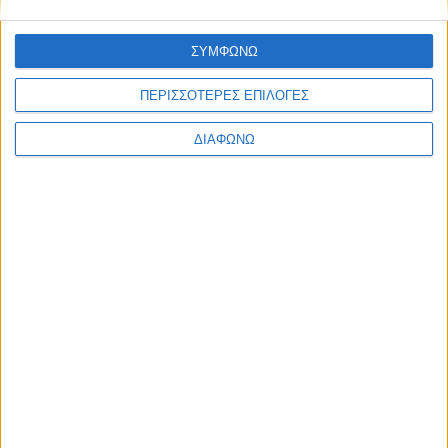
ΣΥΜΦΩΝΩ
ΠΕΡΙΣΣΟΤΕΡΕΣ ΕΠΙΛΟΓΕΣ
5 Νοεμβρίου, 2024
ΔΙΑΦΩΝΩ
Ιερά Μονή Κουδουμά
Δείτε περισσότερα