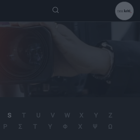
S
T
U
V
W
X
Y
Z
Ρ
Σ
Τ
Υ
Φ
Χ
Ψ
Ω