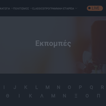
LIVE
ΧΑΓΩΓΙΑ
ΠΟΛΙΤΙΣΜΟΣ
CLASSICS
ΠΡΟΓΡΑΜΜΑ
Η ΕΤΑΙΡΕΙΑ
Εκπομπές
I
J
K
L
M
N
O
P
Q
R
Θ
Ι
Κ
Λ
Μ
Ν
Ξ
Ο
Π