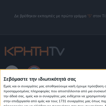
Δε βρέθηκαν εκπομπές με πρώτο γράμμα
"S"
στον Τί
Σεβόμαστε την ιδιωτικότητά σας
Εμείς και οι συνεργάτες μας αποθηκεύουμε και/ή έχουμε πρόσβαση 
Πολιτική Εταιρείας κατά της Βίας
Ταυτότητα
ΚΡΑΤΙΚΗ ΔΙΑΦΗΜΙΣΗ
προσαρμοσμένες πληροφορίες που αποστέλλονται από μια συσκευή γι
την άδειά σας, εμείς και οι συνεργάτες μας ενδέχεται να χρησιμοπ
στην επεξεργασία από εμάς και τους 1731 συνεργάτες μας όπως περι
πληροφορίες και να αλλάξετε τις προτιμήσεις σας πριν συναινέσετε.