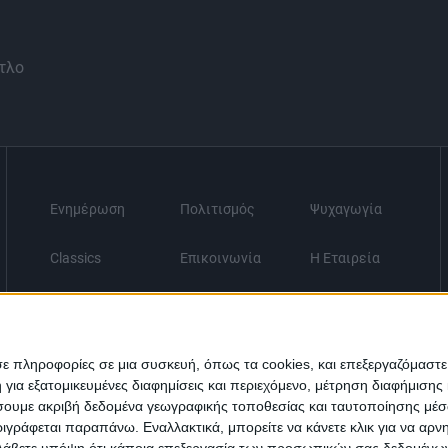
τλο
Ενημέρωση
Πολιτισμός
Ψυχαγωγία
Classics
Επικοινωνία
H Eταιρεία
Trailers
σε πληροφορίες σε μια συσκευή, όπως τα cookies, και επεξεργαζόμαστ
α εξατομικευμένες διαφημίσεις και περιεχόμενο, μέτρηση διαφήμισης 
οιήσουμε ακριβή δεδομένα γεωγραφικής τοποθεσίας και ταυτοποίησης μέ
γράφεται παραπάνω. Εναλλακτικά, μπορείτε να κάνετε κλικ για να αρν
Λάβετε υπόψη ότι κάποια επεξεργασία των προσωπικών σας δεδομένων ε