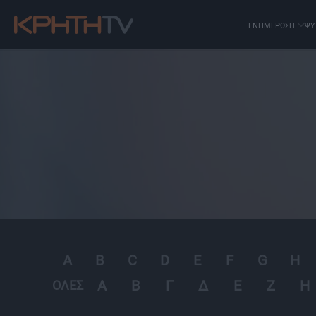
ΕΝΗΜΕΡΩΣΗ
ΨΥ
A
B
C
D
E
F
G
H
Α
Β
Γ
Δ
Ε
Ζ
Η
ΟΛΕΣ