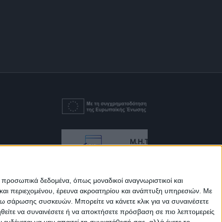
Μ.Η.Τ.
242814
ε προσωπικά δεδομένα, όπως μοναδικοί αναγνωριστικοί και
και περιεχομένου, έρευνα ακροατηρίου και ανάπτυξη υπηρεσιών.
Με
σω σάρωσης συσκευών. Μπορείτε να κάνετε κλικ για να συναινέσετε
ηθείτε να συναινέσετε ή να αποκτήσετε πρόσβαση σε πιο λεπτομερείς
νδέχεται να μην απαιτεί τη συγκατάθεσή σας, αλλά έχετε το