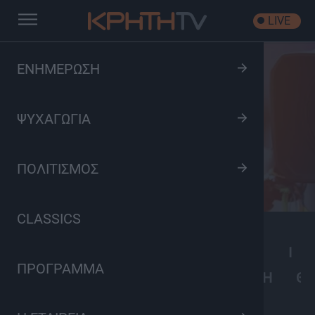
LIVE
ΕΝΗΜΕΡΩΣΗ
Εκπομπές
ΨΥΧΑΓΩΓΙΑ
ΠΟΛΙΤΙΣΜΟΣ
CLASSICS
A
B
C
D
E
F
G
H
I
ΠΡΟΓΡΑΜΜΑ
Α
Β
Γ
Δ
Ε
Ζ
Η
Θ
ΟΛΕΣ