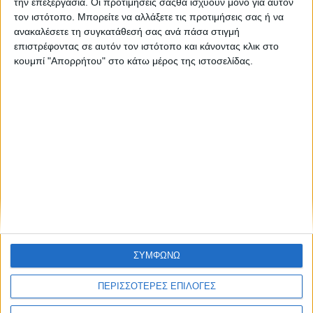
Πολιτική Εταιρείας κατά της Βίας
Ταυτότητα
ΚΡΑΤΙΚΗ ΔΙΑΦΗΜΙΣΗ
την επεξεργασία. Οι προτιμήσεις σαςθα ισχύουν μόνο για αυτόν
τον ιστότοπο. Μπορείτε να αλλάξετε τις προτιμήσεις σας ή να
ανακαλέσετε τη συγκατάθεσή σας ανά πάσα στιγμή
επιστρέφοντας σε αυτόν τον ιστότοπο και κάνοντας κλικ στο
κουμπί "Απορρήτου" στο κάτω μέρος της ιστοσελίδας.
Ενημέρωση
Πολιτισμός
Ψυχαγωγία
Classics
Επικοινωνία
H Eταιρεία
Trailers
ΣΥΜΦΩΝΩ
ΠΕΡΙΣΣΟΤΕΡΕΣ ΕΠΙΛΟΓΕΣ