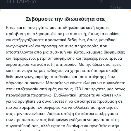
Η ΕΤΑΙΡΕΙΑ
Δε βρέθηκαν εκπομπές με πρώτο γράμμα
"L"
στον Τίτλο
Σεβόμαστε την ιδιωτικότητά σας
Εμείς και οι συνεργάτες μας αποθηκεύουμε και/ή έχουμε
πρόσβαση σε πληροφορίες σε μια συσκευή, όπως τα cookies,
LIVE
και επεξεργαζόμαστε προσωπικά δεδομένα, όπως μοναδικοί
αναγνωριστικοί και προσαρμοσμένες πληροφορίες που
αποστέλλονται από μια συσκευή για εξατομικευμένες διαφημίσεις
και περιεχόμενο, μέτρηση διαφήμισης και περιεχομένου, έρευνα
ακροατηρίου και ανάπτυξη υπηρεσιών.
Με την άδειά σας, εμείς
και οι συνεργάτες μας ενδέχεται να χρησιμοποιήσουμε ακριβή
δεδομένα γεωγραφικής τοποθεσίας και ταυτοποίησης μέσω
σάρωσης συσκευών. Μπορείτε να κάνετε κλικ για να συναινέσετε
στην επεξεργασία από εμάς και τους 1731 συνεργάτες μας όπως
περιγράφεται παραπάνω. Εναλλακτικά, μπορείτε να κάνετε κλικ
για να αρνηθείτε να συναινέσετε ή να αποκτήσετε πρόσβαση σε
πιο λεπτομερείς πληροφορίες και να αλλάξετε τις προτιμήσεις
σας πριν συναινέσετε.
Λάβετε υπόψη ότι κάποια επεξεργασία
των προσωπικών σας δεδομένων ενδέχεται να μην απαιτεί τη
συγκατάθεσή σας, αλλά έχετε το δικαίωμα να αρνηθείτε αυτήν