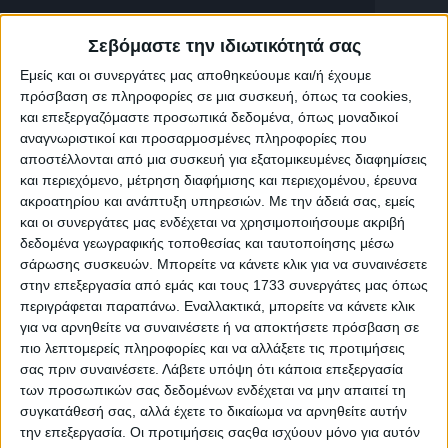
20 Απριλίου, 2025
Σταυροχώρι | Α Μέρος
Σεβόμαστε την ιδιωτικότητά σας
Εμείς και οι συνεργάτες μας αποθηκεύουμε και/ή έχουμε
πρόσβαση σε πληροφορίες σε μια συσκευή, όπως τα cookies,
και επεξεργαζόμαστε προσωπικά δεδομένα, όπως μοναδικοί
αναγνωριστικοί και προσαρμοσμένες πληροφορίες που
αποστέλλονται από μια συσκευή για εξατομικευμένες διαφημίσεις
και περιεχόμενο, μέτρηση διαφήμισης και περιεχομένου, έρευνα
ακροατηρίου και ανάπτυξη υπηρεσιών.
Με την άδειά σας, εμείς
και οι συνεργάτες μας ενδέχεται να χρησιμοποιήσουμε ακριβή
δεδομένα γεωγραφικής τοποθεσίας και ταυτοποίησης μέσω
σάρωσης συσκευών. Μπορείτε να κάνετε κλικ για να συναινέσετε
στην επεξεργασία από εμάς και τους 1733 συνεργάτες μας όπως
περιγράφεται παραπάνω. Εναλλακτικά, μπορείτε να κάνετε κλικ
για να αρνηθείτε να συναινέσετε ή να αποκτήσετε πρόσβαση σε
πιο λεπτομερείς πληροφορίες και να αλλάξετε τις προτιμήσεις
σας πριν συναινέσετε.
Λάβετε υπόψη ότι κάποια επεξεργασία
7 Ιουλίου, 2024
των προσωπικών σας δεδομένων ενδέχεται να μην απαιτεί τη
Καβροχώρι
συγκατάθεσή σας, αλλά έχετε το δικαίωμα να αρνηθείτε αυτήν
την επεξεργασία. Οι προτιμήσεις σαςθα ισχύουν μόνο για αυτόν