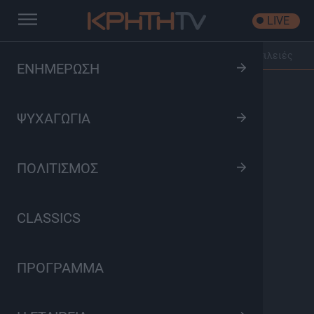
LIVE
Αρχική
/
Έλα Κοντά
/
Επεισόδιο: Χριστούγεννα στις Βασιλειές
ΕΝΗΜΕΡΩΣΗ
ΨΥΧΑΓΩΓΙΑ
ΠΟΛΙΤΙΣΜΟΣ
CLASSICS
ΠΡΟΓΡΑΜΜΑ
Έλα Κοντά