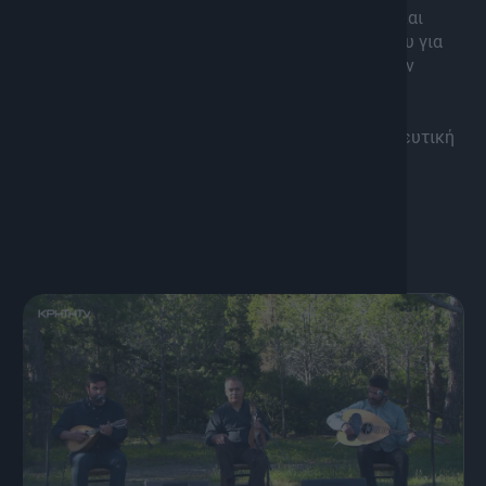
παραδοσιακά κάλαντα, ευχήθηκαν με καντάδες και
έφεραν κι την Φιλαρμονική του Δήμου Ηρακλείου για
να σας βάλει ακόμη περισσότερο στο πνεύμα των
Χριστουγέννων!
Ξεχώρισαν με τις παρουσίες τους ο Στέφανος
Μεσσάριτακης με τους μουσικούς του και η χορευτική
ομάδα του Πλάτωνα και Ελένης Πιλάλη.