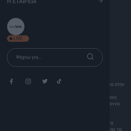
Η ΕΤΑΙΡΕΙΑ
Χριστούγεννα στις Βασιλειές
8
Πολιτισμός, Ψυχαγωγία
Σεζόν 2025
LIVE
Κυριακή 15:00
Διάρκεια: 1h 50'
Ένα ολόκληρο χωριό ζει μαζί σας τα Χριστούγεννα στην
ΚΡΗΤΗ ΤV!
Η Αναστασία Μπιτζιλέου παρέα με τους ανθρώπους
ενός ολόκληρου χωριού γιορτάζουν τα Χριστούγεννα
με ήθη και έθιμα του τόπου μας!
Στόλισαν την πλατεία του χωριού, έφτιαξαν την
παραδοσιακή τσιλαδιά, κάπνισαν με φασκόμηλο τα
λουκάνικα όπως παλιά, έφτιαξαν βασιλόπιτα, είπαν τα