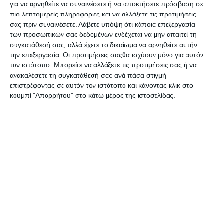
για να αρνηθείτε να συναινέσετε ή να αποκτήσετε πρόσβαση σε
Το Podcast της ζωής σου | S01 Ep23
πιο λεπτομερείς πληροφορίες και να αλλάξετε τις προτιμήσεις
σας πριν συναινέσετε.
Λάβετε υπόψη ότι κάποια επεξεργασία
των προσωπικών σας δεδομένων ενδέχεται να μην απαιτεί τη
συγκατάθεσή σας, αλλά έχετε το δικαίωμα να αρνηθείτε αυτήν
την επεξεργασία. Οι προτιμήσεις σαςθα ισχύουν μόνο για αυτόν
τον ιστότοπο. Μπορείτε να αλλάξετε τις προτιμήσεις σας ή να
ανακαλέσετε τη συγκατάθεσή σας ανά πάσα στιγμή
επιστρέφοντας σε αυτόν τον ιστότοπο και κάνοντας κλικ στο
κουμπί "Απορρήτου" στο κάτω μέρος της ιστοσελίδας.
7 Ιουνίου, 2026
Το Podcast της ζωής σου | S01 Ep21