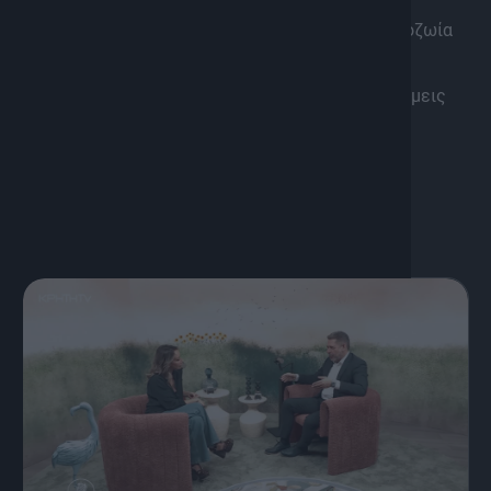
ψυχικής ανθεκτικότητας και τι αποκαλύπτει η
σύγχρονη επιστήμη για τη σχέση του με τη μακροζωία
και την ευεξία;
Δύο συζητήσεις που φωτίζουν τις αόρατες δυνάμεις
που επηρεάζουν τον τρόπο που σκεφτόμαστε,
αισθανόμαστε και ζούμε.