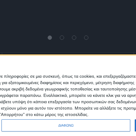
Ενημέρωση
Πολιτισμός
Ψυχαγωγία
σε πληροφορίες σε μια συσκευή, όπως τα cookies, και επεξεργαζόμαστ
α εξατομικευμένες διαφημίσεις και περιεχόμενο, μέτρηση διαφήμισης 
Classics
Επικοινωνία
H Eταιρεία
οιήσουμε ακριβή δεδομένα γεωγραφικής τοποθεσίας και ταυτοποίησης μέ
γράφεται παραπάνω. Εναλλακτικά, μπορείτε να κάνετε κλικ για να αρν
Λάβετε υπόψη ότι κάποια επεξεργασία των προσωπικών σας δεδομένων ε
Trailers
α ισχύουν μόνο για αυτόν τον ιστότοπο. Μπορείτε να αλλάξετε τις προτ
 "Απορρήτου" στο κάτω μέρος της ιστοσελίδας.
ΔΙΑΦΩΝΩ