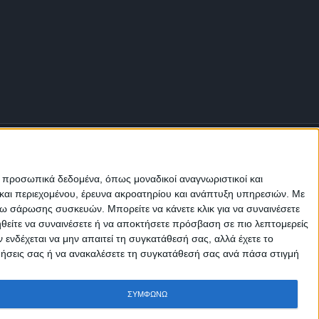
ε προσωπικά δεδομένα, όπως μοναδικοί αναγνωριστικοί και
και περιεχομένου, έρευνα ακροατηρίου και ανάπτυξη υπηρεσιών.
Με
σω σάρωσης συσκευών. Μπορείτε να κάνετε κλικ για να συναινέσετε
Μ.Η.Τ.
ηθείτε να συναινέσετε ή να αποκτήσετε πρόσβαση σε πιο λεπτομερείς
242814
νδέχεται να μην απαιτεί τη συγκατάθεσή σας, αλλά έχετε το
ιμήσεις σας ή να ανακαλέσετε τη συγκατάθεσή σας ανά πάσα στιγμή
ΣΥΜΦΩΝΩ