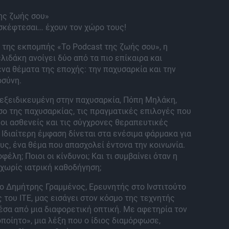
ης ζωής σου»
σκέφτεσαι… έχουν τον χώρο τους!
 της εκπομπής «Το Podcast της ζωής σου», η
λιδάκη ανοίγει δύο από τα πιο επίκαιρα και
α θέματα της εποχής: την παχυσαρκία και την
οσύνη.
 εξειδικευμένη στην παχυσαρκία, Πόπη Μηλάκη,
όσο της παχυσαρκίας, τις πραγματικές επιλογές που
οι ασθενείς και τις σύγχρονες θεραπευτικές
 Ιδιαίτερη έμφαση δίνεται στα ενέσιμα φάρμακα για
ς, ένα θέμα που απασχολεί έντονα την κοινωνία.
οφέλη; Ποιοι οι κίνδυνοι; Και τι συμβαίνει όταν η
 χωρίς ιατρική καθοδήγηση;
 ο Δημήτρης Γραμμένος, Ερευνητής στο Ινστιτούτο
του ΙΤΕ, μας εισάγει στον κόσμο της τεχνητής
σα από μια διαφορετική οπτική. Με αφετηρία τον
οίητο», μια λέξη που ο ίδιος διαμόρφωσε,