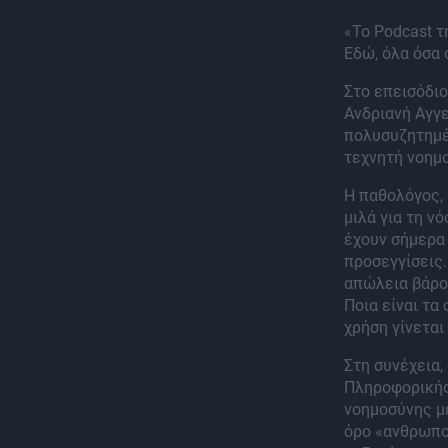
«Το Podcast τ
Εδώ, όλα όσα 
Στο επεισόδιο
Ανδριανή Αγγε
πολυσυζητημέν
τεχνητή νοημ
Η παθολόγος,
μιλά για τη ν
έχουν σήμερα 
προσεγγίσεις.
απώλεια βάρου
Ποια είναι τα 
χρήση γίνεται
Στη συνέχεια,
Πληροφορικής 
νοημοσύνης μέ
όρο «ανθρωποπ