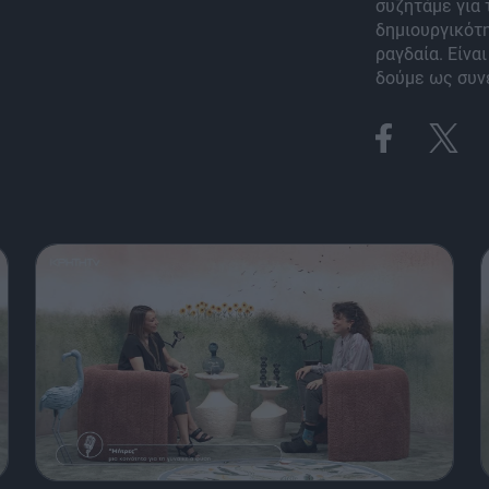
συζητάμε για 
δημιουργικότη
ραγδαία. Είνα
δούμε ως συνε