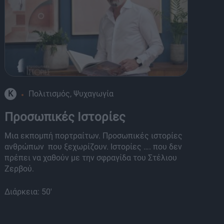
K
Πολιτισμός, Ψυχαγωγία
8
Προσωπικές Ιστορίες
Π
Μια εκπομπή πορτραίτων. Προσωπικές ιστορίες
Με
ανθρώπων που ξεχωρίζουν. Ιστορίες …. που δεν
Αϊ
πρέπει να χαθούν με την σφραγίδα του Στέλιου
που
Ζερβού.
κοι
Διάρκεια: 50'
Διά