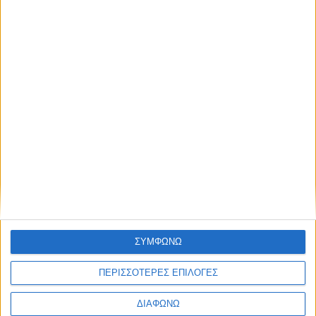
K
K
K
Ψυχαγωγία
Πολιτισμός,
Πολιτισμός,
Ψυχαγωγία
Ψυχαγωγία
Το
Το
Προσωπικ
Κύπελλο
Podcast
Ιστορίες
Ελλάδος
της
στον
Μια εκπομπή
πορτραίτων.
ζωής
ΟΦΗ |
Προσωπικές
σου
Γιορτή
ιστορίες
ανθρώπων
στο
Αναζητάμε
ΣΥΜΦΩΝΩ
που
απαντήσεις,
Μεγάλο
ξεχωρίζουν.
προτείνουμε
ΠΕΡΙΣΣΟΤΕΡΕΣ ΕΠΙΛΟΓΕΣ
Ιστορίες ….
Κάστρο
λύσεις,
που δεν
Διάρκεια: 1h
ανοίγουμε
ΔΙΑΦΩΝΩ
πρέπει να
00'