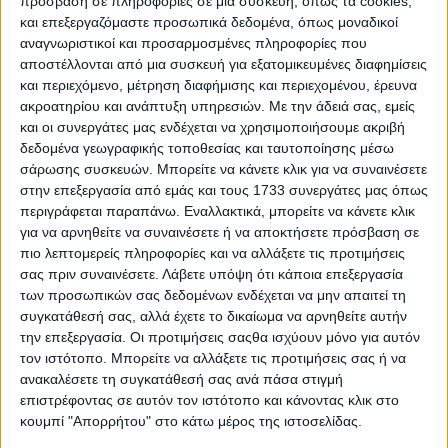
πρόσβαση σε πληροφορίες σε μια συσκευή, όπως τα cookies,
και επεξεργαζόμαστε προσωπικά δεδομένα, όπως μοναδικοί
αναγνωριστικοί και προσαρμοσμένες πληροφορίες που
αποστέλλονται από μια συσκευή για εξατομικευμένες διαφημίσεις
και περιεχόμενο, μέτρηση διαφήμισης και περιεχομένου, έρευνα
ακροατηρίου και ανάπτυξη υπηρεσιών.
Με την άδειά σας, εμείς
και οι συνεργάτες μας ενδέχεται να χρησιμοποιήσουμε ακριβή
δεδομένα γεωγραφικής τοποθεσίας και ταυτοποίησης μέσω
σάρωσης συσκευών. Μπορείτε να κάνετε κλικ για να συναινέσετε
στην επεξεργασία από εμάς και τους 1733 συνεργάτες μας όπως
περιγράφεται παραπάνω. Εναλλακτικά, μπορείτε να κάνετε κλικ
5 Ιουλίου, 2026
για να αρνηθείτε να συναινέσετε ή να αποκτήσετε πρόσβαση σε
S03 Ep38
πιο λεπτομερείς πληροφορίες και να αλλάξετε τις προτιμήσεις
σας πριν συναινέσετε.
Λάβετε υπόψη ότι κάποια επεξεργασία
των προσωπικών σας δεδομένων ενδέχεται να μην απαιτεί τη
συγκατάθεσή σας, αλλά έχετε το δικαίωμα να αρνηθείτε αυτήν
την επεξεργασία. Οι προτιμήσεις σαςθα ισχύουν μόνο για αυτόν
τον ιστότοπο. Μπορείτε να αλλάξετε τις προτιμήσεις σας ή να
ανακαλέσετε τη συγκατάθεσή σας ανά πάσα στιγμή
επιστρέφοντας σε αυτόν τον ιστότοπο και κάνοντας κλικ στο
κουμπί "Απορρήτου" στο κάτω μέρος της ιστοσελίδας.