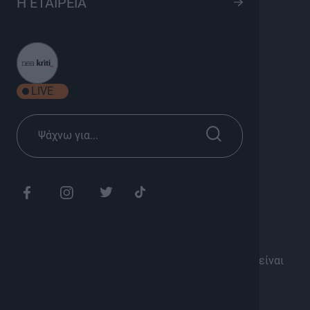
Η ΕΤΑΙΡΕΙΑ
S03 Ep07
8
Ψυχαγωγία
Σεζόν 2025
LIVE
Κυριακή 19:45
Διάρκεια: 25'
Και ξανά στον δρόμο τραβήξαμε
Και ξανά παιχνίδια παίξαμε
Και περάσαμε όμορφα, όμορφα
Όπως κάθε άλλη φορά
Κάθε φορά όμως οι ατάκες,το γέλιο και η τρέλα είναι
αναπόσπαστο κομμάτι της εκπομπής μας..
Με τον Ανδρέα Ζαχαριουδάκη