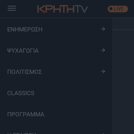
LIVE
Αρχική
/
Όλα είναι Δρόμος
/
Επεισόδιο: S03 Ep07
ΕΝΗΜΕΡΩΣΗ
ΨΥΧΑΓΩΓΙΑ
ΠΟΛΙΤΙΣΜΟΣ
CLASSICS
ΠΡΟΓΡΑΜΜΑ
Όλα είναι Δρόμος