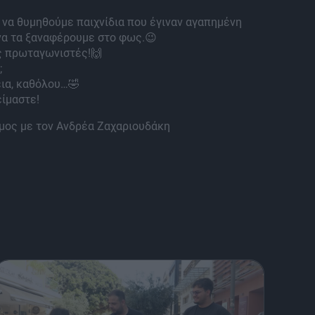
 να θυμηθούμε παιχνίδια που έγιναν αγαπημένη
να τα ξαναφέρουμε στο φως.😉
ς πρωταγωνιστές!🙌
;
εια, καθόλου…🤣
είμαστε!
όμος με τον Ανδρέα Ζαχαριουδάκη