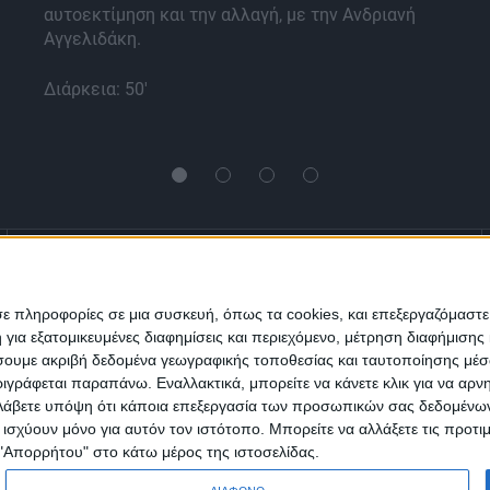
αυτοεκτίμηση και την αλλαγή, με την Ανδριανή
Αγγελιδάκη.
Διάρκεια: 50'
Ενημέρωση
Πολιτισμός
Ψυχαγωγία
σε πληροφορίες σε μια συσκευή, όπως τα cookies, και επεξεργαζόμαστ
α εξατομικευμένες διαφημίσεις και περιεχόμενο, μέτρηση διαφήμισης 
Classics
Επικοινωνία
H Eταιρεία
οιήσουμε ακριβή δεδομένα γεωγραφικής τοποθεσίας και ταυτοποίησης μέ
γράφεται παραπάνω. Εναλλακτικά, μπορείτε να κάνετε κλικ για να αρν
Λάβετε υπόψη ότι κάποια επεξεργασία των προσωπικών σας δεδομένων ε
Trailers
α ισχύουν μόνο για αυτόν τον ιστότοπο. Μπορείτε να αλλάξετε τις προτ
 "Απορρήτου" στο κάτω μέρος της ιστοσελίδας.