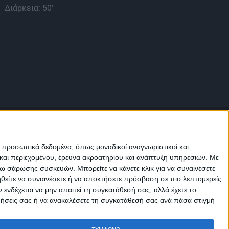
Φο
Διάρκεια: 50'
Νη
πρα
Διά
ε προσωπικά δεδομένα, όπως μοναδικοί αναγνωριστικοί και
και περιεχομένου, έρευνα ακροατηρίου και ανάπτυξη υπηρεσιών.
Με
σω σάρωσης συσκευών. Μπορείτε να κάνετε κλικ για να συναινέσετε
Μ.Η.Τ.
ηθείτε να συναινέσετε ή να αποκτήσετε πρόσβαση σε πιο λεπτομερείς
242814
νδέχεται να μην απαιτεί τη συγκατάθεσή σας, αλλά έχετε το
ιμήσεις σας ή να ανακαλέσετε τη συγκατάθεσή σας ανά πάσα στιγμή