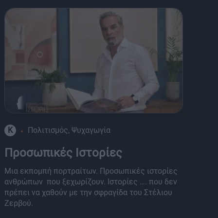
K
Πολιτισμός, Ψυχαγωγία
8
Προσωπικές Ιστορίες
O
Μια εκπομπή πορτραίτων. Προσωπικές ιστορίες
Πά
ανθρώπων που ξεχωρίζουν. Ιστορίες …. που δεν
πα
πρέπει να χαθούν με την σφραγίδα του Στέλιου
μο
Ζερβού.
παρ
Μπ