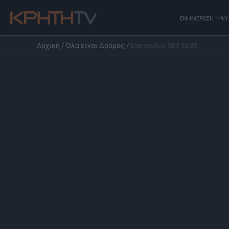
ΕΝΗΜΕΡΩΣΗ
ΨΥ
Αρχική
/
Όλα είναι Δρόμος
/
Επεισόδιο: S03 Ep36