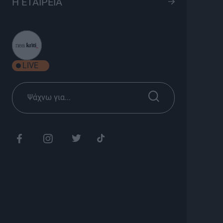
Η ΕΤΑΙΡΕΙΑ
S03 Ep32
8
Ψυχαγωγία
Σεζόν 2026
LIVE
Κυριακή 19:45
Διάρκεια: 25'
Είπαμε να το πάμε γεωγραφικά…
Τα αποτελέσματα φαντασμαγορικά…
Και οι απαντήσεις σας μας έμειναν αξέχαστες…
Όλες για διαφορετικούς λόγους η καθεμία
Όλα είναι Δρόμος με τον Ανδρέα Ζαχαριουδάκη!