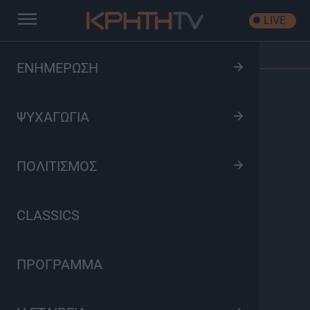
LIVE
Αρχική
/
Όλα είναι Δρόμος
/
Επεισόδιο: S03 Ep32
ΕΝΗΜΕΡΩΣΗ
ΨΥΧΑΓΩΓΙΑ
ΠΟΛΙΤΙΣΜΟΣ
CLASSICS
ΠΡΟΓΡΑΜΜΑ
Όλα είναι Δρόμος