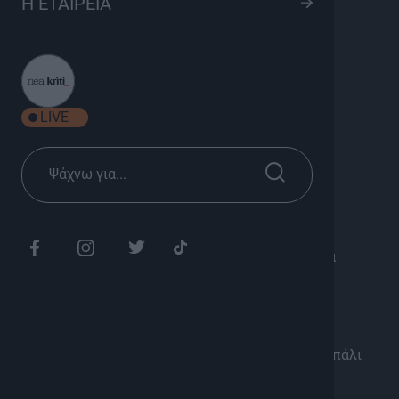
Η ΕΤΑΙΡΕΙΑ
S03 Ep31
8
Ψυχαγωγία
Σεζόν 2026
LIVE
Κυριακή 19:45
Διάρκεια: 25'
Πριν ξεκινήσουν για τα καλά οι ζέστες είπαμε να
ξαναβγούμε στους δρόμους αναζητώντας στην
πραγματικότητα έναν από εσάς!!!
​Κάποιους τους βρήκαμε!!
Κάποιοι έπαιξαν μαζί μας…
Κάποιοι άλλοι έκαναν τους δύσκολους αλλά και πάλι
έπαιξαν…
​Όλοι όμως κέρδισαν – Και Όλοι γέλασαν…