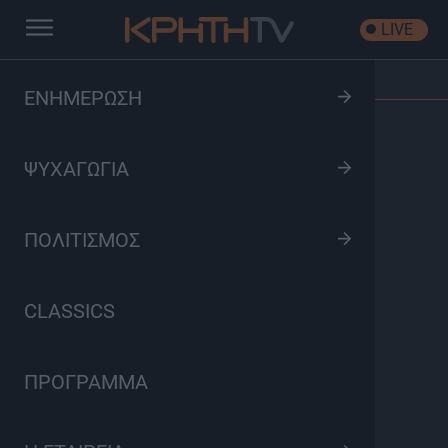
LIVE
Αρχική
/
Όλα είναι Δρόμος
/
Επεισόδιο: S03 Ep31
ΕΝΗΜΕΡΩΣΗ
ΨΥΧΑΓΩΓΙΑ
ΠΟΛΙΤΙΣΜΟΣ
CLASSICS
ΠΡΟΓΡΑΜΜΑ
Όλα είναι Δρόμος