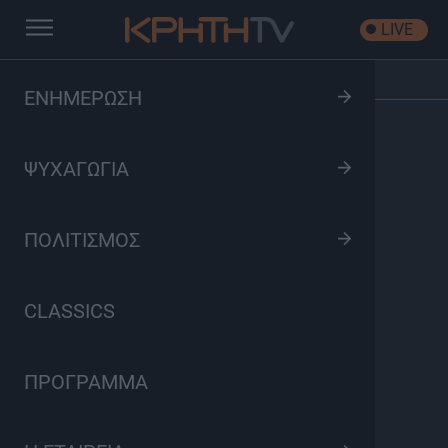
LIVE
Αρχική
/
Όλα είναι Δρόμος
/
Επεισόδιο: S02 Ep37
ΕΝΗΜΕΡΩΣΗ
ΨΥΧΑΓΩΓΙΑ
ΠΟΛΙΤΙΣΜΟΣ
CLASSICS
ΠΡΟΓΡΑΜΜΑ
Όλα είναι Δρόμος