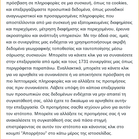
πρόσβαση σε πληροφορίες σε μια συσκευή, όπως τα cookies,
και επεξεργαζόμαστε προσωπικά δεδομένα, όπως μοναδικοί
αναγνωριστικοί και προσαρμοσμένες πληροφορίες που
αποστέλλονται από μια συσκευή για εξατομικευμένες διαφημίσεις
και περιεχόμενο, μέτρηση διαφήμισης και περιεχομένου, έρευνα
ακροατηρίου και ανάπτυξη υπηρεσιών.
Με την άδειά σας, εμείς
και οι συνεργάτες μας ενδέχεται να χρησιμοποιήσουμε ακριβή
δεδομένα γεωγραφικής τοποθεσίας και ταυτοποίησης μέσω
σάρωσης συσκευών. Μπορείτε να κάνετε κλικ για να συναινέσετε
στην επεξεργασία από εμάς και τους 1731 συνεργάτες μας όπως
περιγράφεται παραπάνω. Εναλλακτικά, μπορείτε να κάνετε κλικ
5 Ιουλίου, 2026
για να αρνηθείτε να συναινέσετε ή να αποκτήσετε πρόσβαση σε
πιο λεπτομερείς πληροφορίες και να αλλάξετε τις προτιμήσεις
S03 Ep38
σας πριν συναινέσετε.
Λάβετε υπόψη ότι κάποια επεξεργασία
των προσωπικών σας δεδομένων ενδέχεται να μην απαιτεί τη
συγκατάθεσή σας, αλλά έχετε το δικαίωμα να αρνηθείτε αυτήν
την επεξεργασία. Οι προτιμήσεις σαςθα ισχύουν μόνο για αυτόν
τον ιστότοπο. Μπορείτε να αλλάξετε τις προτιμήσεις σας ή να
ανακαλέσετε τη συγκατάθεσή σας ανά πάσα στιγμή
επιστρέφοντας σε αυτόν τον ιστότοπο και κάνοντας κλικ στο
κουμπί "Απορρήτου" στο κάτω μέρος της ιστοσελίδας.