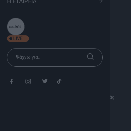
Η ΕΤΑΙΡΕΙΑ
S02 Ep37
8
Ψυχαγωγία
Σεζόν 2025
LIVE
Κυριακή 19:45
Διάρκεια: 25'
Τα κοντέρ έχουν σπάσει!!!
🌡️ Όπως και τα θερμόμετρα…
💥 Η απήχηση και η αγάπη που παίρνουμε από εσάς
στον δρόμο δεν έχει προηγούμενο!!!
🎮 Όπως και τα παιχνίδια που παίζουμε 🙂
🙏 Το ευχαριστώ είναι λίγο!!!
💸 Ευτυχώς όμως τα χρήματα πολλά!!! 😉
🎉 Άλλη μια βόλτα ξεκινάει με τρέλα , γέλια και