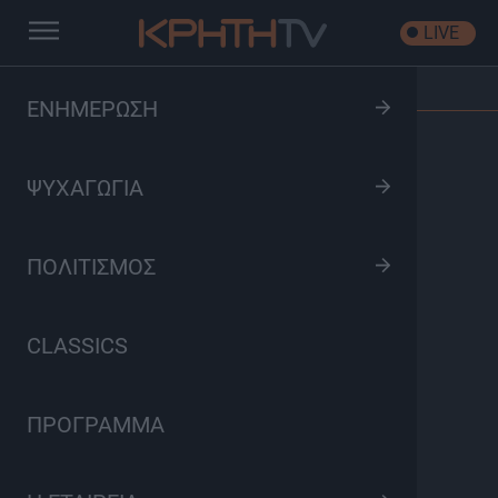
LIVE
Αρχική
/
Όλα είναι Δρόμος
/
Επεισόδιο: S03 Ep10
ΕΝΗΜΕΡΩΣΗ
ΨΥΧΑΓΩΓΙΑ
ΠΟΛΙΤΙΣΜΟΣ
CLASSICS
ΠΡΟΓΡΑΜΜΑ
Όλα είναι Δρόμος