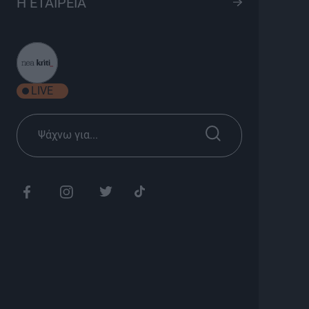
Η ΕΤΑΙΡΕΙΑ
S03 Ep10
8
Ψυχαγωγία
Σεζόν 2025
LIVE
Κυριακή 19:45
Διάρκεια: 25'
Εσύ πόσο καλά γνωρίζεις το ζωικό βασίλειο???
Εμείς πάντως φροντίσαμε να σου δώσουμε όσες
περισσότερες πληροφορίες μπορέσαμε…
Πως πήγε όλο αυτό????
Άχαστο!!!!!
Με τον Ανδρέα Ζαχαριουδάκη