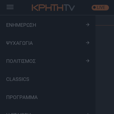
LIVE
Αρχική
/
Όλα είναι Δρόμος
/
Επεισόδιο: S03 Ep37
ΕΝΗΜΕΡΩΣΗ
ΨΥΧΑΓΩΓΙΑ
ΠΟΛΙΤΙΣΜΟΣ
CLASSICS
ΠΡΟΓΡΑΜΜΑ
Όλα είναι Δρόμος