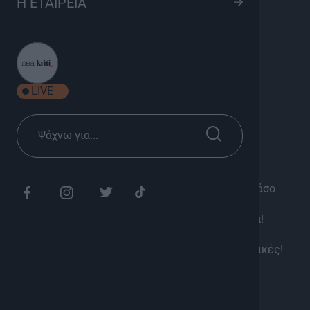
Η ΕΤΑΙΡΕΙΑ
S03 Ep37
8
Ψυχαγωγία
Σεζόν 2026
LIVE
Κυριακή 19:45
Διάρκεια: 25'
Βγήκαμε στους δρόμους του Ηρακλείου, με το πάσο
μας (ή και λίγο πιο αργά!), για να τεστάρουμε τις
γνώσεις του κόσμου στα… «απαραίτητα» κρητικά!
Από τον «μισεμό» μέχρι τον «ατζέλαγο» και το
«σφουγγίτι», οι απαντήσεις ήταν απλά απολαυστικές!
Όλα είναι Δρόμος με τον Ανδρέα Ζαχαριουδάκη