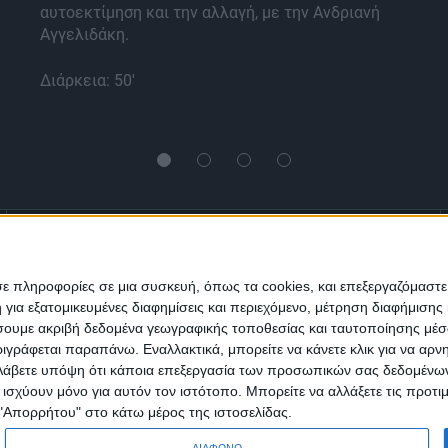
αυτοεκτίμηση και την αλλαγή, με την Ανδριανή
Αγγελιδάκη.
Διάρκεια: 50'
Ενημέρωση
Πολιτισμός
Ψυχαγωγία
σε πληροφορίες σε μια συσκευή, όπως τα cookies, και επεξεργαζόμαστ
α εξατομικευμένες διαφημίσεις και περιεχόμενο, μέτρηση διαφήμισης 
Classics
Επικοινωνία
H Eταιρεία
οιήσουμε ακριβή δεδομένα γεωγραφικής τοποθεσίας και ταυτοποίησης μέ
γράφεται παραπάνω. Εναλλακτικά, μπορείτε να κάνετε κλικ για να αρν
Λάβετε υπόψη ότι κάποια επεξεργασία των προσωπικών σας δεδομένων ε
Trailers
α ισχύουν μόνο για αυτόν τον ιστότοπο. Μπορείτε να αλλάξετε τις προτ
 "Απορρήτου" στο κάτω μέρος της ιστοσελίδας.
ΔΙΑΦΩΝΩ