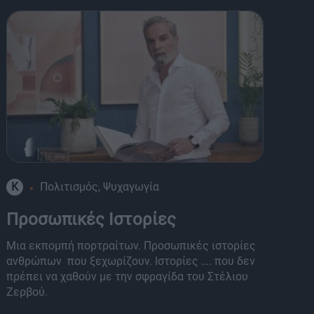
K
Πολιτισμός, Ψυχαγωγία
8
Προσωπικές Ιστορίες
O
Μια εκπομπή πορτραίτων. Προσωπικές ιστορίες
Πά
ανθρώπων που ξεχωρίζουν. Ιστορίες …. που δεν
πα
πρέπει να χαθούν με την σφραγίδα του Στέλιου
μο
Ζερβού.
παρ
Μπ