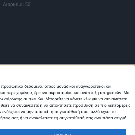
Φο
Διάρκεια: 50'
Νη
πρα
Διά
ε προσωπικά δεδομένα, όπως μοναδικοί αναγνωριστικοί και
και περιεχομένου, έρευνα ακροατηρίου και ανάπτυξη υπηρεσιών.
Με
σω σάρωσης συσκευών. Μπορείτε να κάνετε κλικ για να συναινέσετε
ηθείτε να συναινέσετε ή να αποκτήσετε πρόσβαση σε πιο λεπτομερείς
Μ.Η.Τ.
242814
νδέχεται να μην απαιτεί τη συγκατάθεσή σας, αλλά έχετε το
ιμήσεις σας ή να ανακαλέσετε τη συγκατάθεσή σας ανά πάσα στιγμή
ΣΥΜΦΩΝΩ