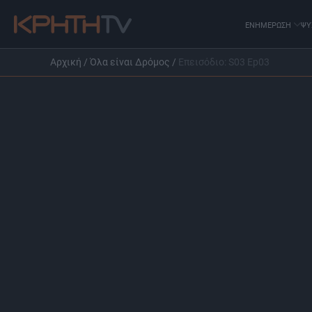
ΕΝΗΜΕΡΩΣΗ
ΨΥ
Αρχική
/
Όλα είναι Δρόμος
/
Επεισόδιο: S03 Ep03