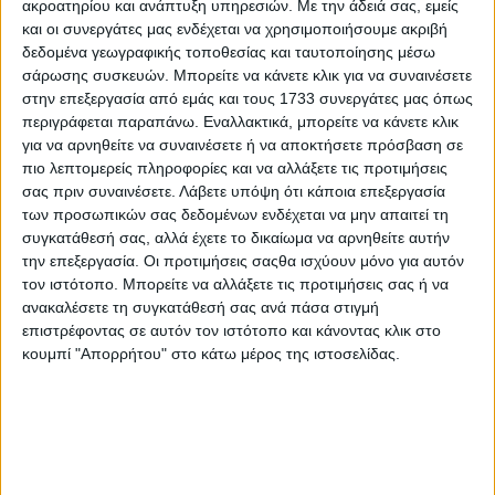
ακροατηρίου και ανάπτυξη υπηρεσιών.
Με την άδειά σας, εμείς
ΚΡΗΤΗ ΣΗΜΕΡΑ 15.07.2026
και οι συνεργάτες μας ενδέχεται να χρησιμοποιήσουμε ακριβή
δεδομένα γεωγραφικής τοποθεσίας και ταυτοποίησης μέσω
σάρωσης συσκευών. Μπορείτε να κάνετε κλικ για να συναινέσετε
στην επεξεργασία από εμάς και τους 1733 συνεργάτες μας όπως
περιγράφεται παραπάνω. Εναλλακτικά, μπορείτε να κάνετε κλικ
για να αρνηθείτε να συναινέσετε ή να αποκτήσετε πρόσβαση σε
πιο λεπτομερείς πληροφορίες και να αλλάξετε τις προτιμήσεις
σας πριν συναινέσετε.
Λάβετε υπόψη ότι κάποια επεξεργασία
των προσωπικών σας δεδομένων ενδέχεται να μην απαιτεί τη
συγκατάθεσή σας, αλλά έχετε το δικαίωμα να αρνηθείτε αυτήν
την επεξεργασία. Οι προτιμήσεις σαςθα ισχύουν μόνο για αυτόν
τον ιστότοπο. Μπορείτε να αλλάξετε τις προτιμήσεις σας ή να
ανακαλέσετε τη συγκατάθεσή σας ανά πάσα στιγμή
επιστρέφοντας σε αυτόν τον ιστότοπο και κάνοντας κλικ στο
κουμπί "Απορρήτου" στο κάτω μέρος της ιστοσελίδας.
14 Ιουλίου, 2026
ΚΡΗΤΗ ΣΗΜΕΡΑ 14.07.2026