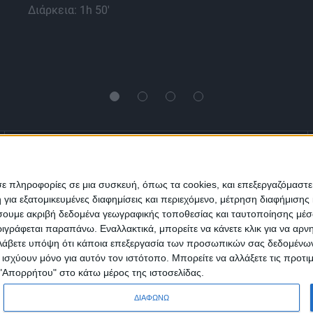
Διάρκεια: 1h 50'
Ενημέρωση
Πολιτισμός
Ψυχαγωγία
σε πληροφορίες σε μια συσκευή, όπως τα cookies, και επεξεργαζόμαστ
α εξατομικευμένες διαφημίσεις και περιεχόμενο, μέτρηση διαφήμισης 
Classics
Επικοινωνία
H Eταιρεία
οιήσουμε ακριβή δεδομένα γεωγραφικής τοποθεσίας και ταυτοποίησης μέ
γράφεται παραπάνω. Εναλλακτικά, μπορείτε να κάνετε κλικ για να αρν
Λάβετε υπόψη ότι κάποια επεξεργασία των προσωπικών σας δεδομένων ε
Trailers
α ισχύουν μόνο για αυτόν τον ιστότοπο. Μπορείτε να αλλάξετε τις προτ
 "Απορρήτου" στο κάτω μέρος της ιστοσελίδας.
ΔΙΑΦΩΝΩ