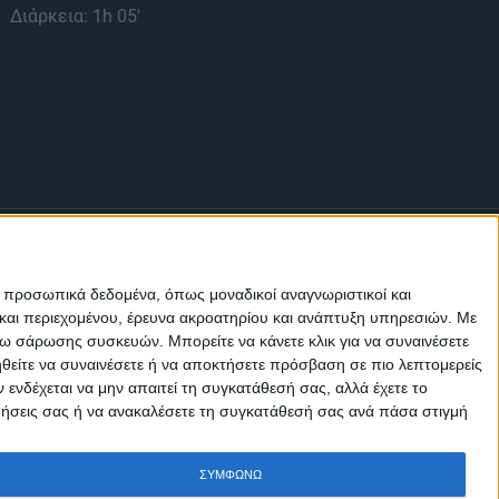
Διάρκεια: 1h 05'
Διά
ε προσωπικά δεδομένα, όπως μοναδικοί αναγνωριστικοί και
και περιεχομένου, έρευνα ακροατηρίου και ανάπτυξη υπηρεσιών.
Με
σω σάρωσης συσκευών. Μπορείτε να κάνετε κλικ για να συναινέσετε
ηθείτε να συναινέσετε ή να αποκτήσετε πρόσβαση σε πιο λεπτομερείς
Μ.Η.Τ.
242814
νδέχεται να μην απαιτεί τη συγκατάθεσή σας, αλλά έχετε το
ιμήσεις σας ή να ανακαλέσετε τη συγκατάθεσή σας ανά πάσα στιγμή
ΣΥΜΦΩΝΩ