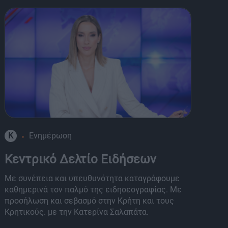
K
Ενημέρωση
8
Κεντρικό Δελτίο Ειδήσεων
Α
Με συνέπεια και υπευθυνότητα καταγράφουμε
Μι
καθημερινά τον παλμό της ειδησεογραφίας. Με
Τη
προσήλωση και σεβασμό στην Κρήτη και τους
κα
Κρητικούς. με την Κατερίνα Σαλαπάτα.
πα
εκ