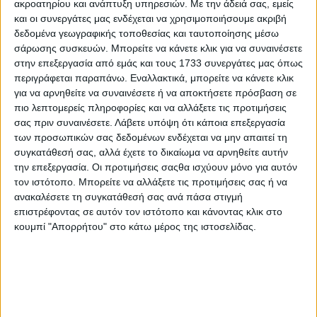
ακροατηρίου και ανάπτυξη υπηρεσιών.
Με την άδειά σας, εμείς
ΚΡΗΤΗ ΣΗΜΕΡΑ 15.07.2026
και οι συνεργάτες μας ενδέχεται να χρησιμοποιήσουμε ακριβή
δεδομένα γεωγραφικής τοποθεσίας και ταυτοποίησης μέσω
σάρωσης συσκευών. Μπορείτε να κάνετε κλικ για να συναινέσετε
στην επεξεργασία από εμάς και τους 1733 συνεργάτες μας όπως
περιγράφεται παραπάνω. Εναλλακτικά, μπορείτε να κάνετε κλικ
για να αρνηθείτε να συναινέσετε ή να αποκτήσετε πρόσβαση σε
πιο λεπτομερείς πληροφορίες και να αλλάξετε τις προτιμήσεις
σας πριν συναινέσετε.
Λάβετε υπόψη ότι κάποια επεξεργασία
των προσωπικών σας δεδομένων ενδέχεται να μην απαιτεί τη
συγκατάθεσή σας, αλλά έχετε το δικαίωμα να αρνηθείτε αυτήν
την επεξεργασία. Οι προτιμήσεις σαςθα ισχύουν μόνο για αυτόν
τον ιστότοπο. Μπορείτε να αλλάξετε τις προτιμήσεις σας ή να
ανακαλέσετε τη συγκατάθεσή σας ανά πάσα στιγμή
επιστρέφοντας σε αυτόν τον ιστότοπο και κάνοντας κλικ στο
κουμπί "Απορρήτου" στο κάτω μέρος της ιστοσελίδας.
14 Ιουλίου, 2026
ΚΡΗΤΗ ΣΗΜΕΡΑ 14.07.2026