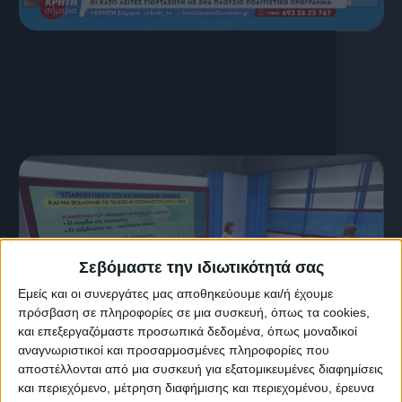
16 Ιουλίου, 2026
ΚΡΗΤΗ ΣΗΜΕΡΑ 16.07.2026
Σεβόμαστε την ιδιωτικότητά σας
Εμείς και οι συνεργάτες μας αποθηκεύουμε και/ή έχουμε
πρόσβαση σε πληροφορίες σε μια συσκευή, όπως τα cookies,
και επεξεργαζόμαστε προσωπικά δεδομένα, όπως μοναδικοί
αναγνωριστικοί και προσαρμοσμένες πληροφορίες που
αποστέλλονται από μια συσκευή για εξατομικευμένες διαφημίσεις
15 Ιουλίου, 2026
και περιεχόμενο, μέτρηση διαφήμισης και περιεχομένου, έρευνα