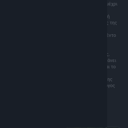
στον χώρο της κρητικής μουσικής και από τότε μέχρι
σήμερα… πατά γερά στα χνάρια της παράδοσης.
Το 2015 κυκλοφόρησε η πρώτη του δισκογραφική
δουλειά με τίτλο “Το φως του έρωτα” σε στίχους της
Δέσποινας Σπαντιδάκη και μουσική του Αντώνη
Ηγουμενάκη, αλλά και του ίδιου, καθώς έχει ταλέντο
και στη σύνθεση της μουσικής.
Ο Γιάννης Σαρμαδάκης (λύρα-τραγούδι) έχει
συμμετάσχει σε πολλές δισκογραφικές δουλειές,
φεστιβάλ, πολιτιστικές εκδηλώσεις, αλλά έχει κάνει
και πολλές live εμφανίσεις σε όλη την Ελλάδα και το
εξωτερικό.
Μαζί του παίζουν οι μουσικοί: Μανόλης Αλεγκάκης
(λαούτο), Γιώργος Μπαλτζάκης (κιθάρα) και Γιώργος
Μακράκης (μπάσο).