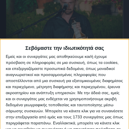
Σεβόμαστε την ιδιωτικότητά σας
Εμείς και οι συνεργάτες μας αποθηκεύουμε και/ή έχουμε
28 Μαρτίου, 2026
πρόσβαση σε πληροφορίες σε μια συσκευή, όπως τα cookies,
Κρήτες Καλλιτέχνες | Σήφης
και επεξεργαζόμαστε προσωπικά δεδομένα, όπως μοναδικοί
αναγνωριστικοί και προσαρμοσμένες πληροφορίες που
Λιγοψυχάκης “Στειακός”
αποστέλλονται από μια συσκευή για εξατομικευμένες διαφημίσεις
και περιεχόμενο, μέτρηση διαφήμισης και περιεχομένου, έρευνα
ακροατηρίου και ανάπτυξη υπηρεσιών.
Με την άδειά σας, εμείς
και οι συνεργάτες μας ενδέχεται να χρησιμοποιήσουμε ακριβή
δεδομένα γεωγραφικής τοποθεσίας και ταυτοποίησης μέσω
σάρωσης συσκευών. Μπορείτε να κάνετε κλικ για να συναινέσετε
στην επεξεργασία από εμάς και τους 1733 συνεργάτες μας όπως
περιγράφεται παραπάνω. Εναλλακτικά, μπορείτε να κάνετε κλικ