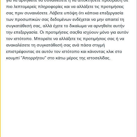
για να αρνηθείτε να συναινέσετε ή να αποκτήσετε πρόσβαση σε
πιο λεπτομερείς πληροφορίες και να αλλάξετε τις προτιμήσεις
σας πριν συναινέσετε.
Λάβετε υπόψη ότι κάποια επεξεργασία
των προσωπικών σας δεδομένων ενδέχεται να μην απαιτεί τη
συγκατάθεσή σας, αλλά έχετε το δικαίωμα να αρνηθείτε αυτήν
την επεξεργασία. Οι προτιμήσεις σαςθα ισχύουν μόνο για αυτόν
τον ιστότοπο. Μπορείτε να αλλάξετε τις προτιμήσεις σας ή να
ανακαλέσετε τη συγκατάθεσή σας ανά πάσα στιγμή
21 Μαρτίου, 2026
επιστρέφοντας σε αυτόν τον ιστότοπο και κάνοντας κλικ στο
Κρήτες Καλλιτέχνες | Γιώργος
κουμπί "Απορρήτου" στο κάτω μέρος της ιστοσελίδας.
Ρούλιος