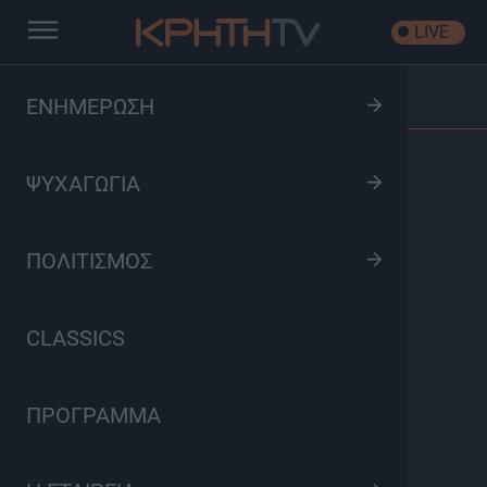
LIVE
Αρχική
/
Κρήτες Καλλιτέχνες
/
Επεισόδιο: Κρήτες
ΕΝΗΜΕΡΩΣΗ
Καλλιτέχνες | Γιάννης Σμαραγδάκης
ΨΥΧΑΓΩΓΙΑ
ΠΟΛΙΤΙΣΜΟΣ
CLASSICS
ΠΡΟΓΡΑΜΜΑ
Κρήτες Καλλιτέχνες