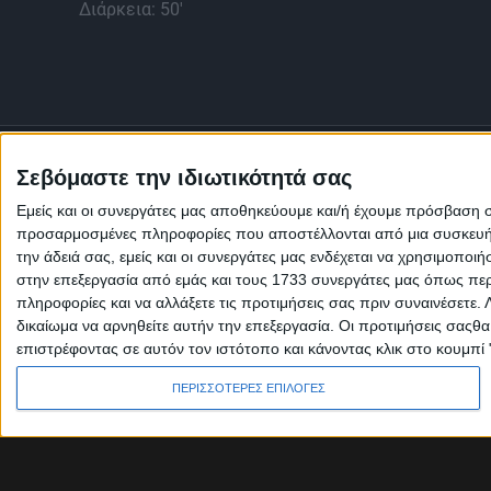
Διάρκεια: 50'
Σεβόμαστε την ιδιωτικότητά σας
Εμείς και οι συνεργάτες μας αποθηκεύουμε και/ή έχουμε πρόσβαση 
προσαρμοσμένες πληροφορίες που αποστέλλονται από μια συσκευή γι
την άδειά σας, εμείς και οι συνεργάτες μας ενδέχεται να χρησιμοπ
στην επεξεργασία από εμάς και τους 1733 συνεργάτες μας όπως περι
πληροφορίες και να αλλάξετε τις προτιμήσεις σας πριν συναινέσετε.
δικαίωμα να αρνηθείτε αυτήν την επεξεργασία. Οι προτιμήσεις σαςθ
επιστρέφοντας σε αυτόν τον ιστότοπο και κάνοντας κλικ στο κουμπί
Πολιτική Εταιρείας κατά της Βίας
Ταυτότητα
ΚΡΑΤΙΚΗ ΔΙΑΦΗΜΙΣΗ
ΠΕΡΙΣΣΟΤΕΡΕΣ ΕΠΙΛΟΓΕΣ
© 2026 cretetv.gr | All rights reserved.