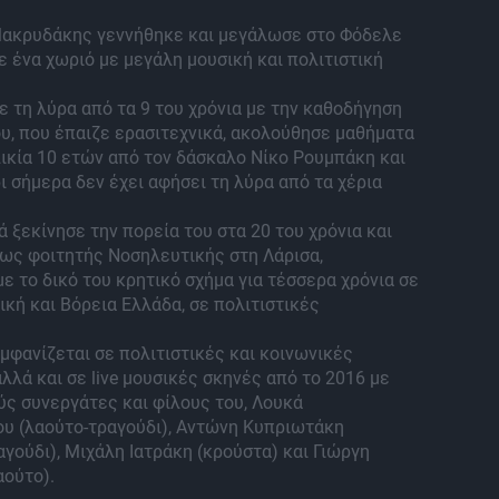
ακρυδάκης γεννήθηκε και μεγάλωσε στο Φόδελε
ε ένα χωριό με μεγάλη μουσική και πολιτιστική
 τη λύρα από τα 9 του χρόνια με την καθοδήγηση
υ, που έπαιζε ερασιτεχνικά, ακολούθησε μαθήματα
ικία 10 ετών από τον δάσκαλο Νίκο Ρουμπάκη και
ι σήμερα δεν έχει αφήσει τη λύρα από τα χέρια
 ξεκίνησε την πορεία του στα 20 του χρόνια και
 ως φοιτητής Νοσηλευτικής στη Λάρισα,
ε το δικό του κρητικό σχήμα για τέσσερα χρόνια σε
ική και Βόρεια Ελλάδα, σε πολιτιστικές
εμφανίζεται σε πολιτιστικές και κοινωνικές
λλά και σε live μουσικές σκηνές από το 2016 με
ς συνεργάτες και φίλους του, Λουκά
ου (λαούτο-τραγούδι), Αντώνη Κυπριωτάκη
αγούδι), Μιχάλη Ιατράκη (κρούστα) και Γιώργη
αούτο).