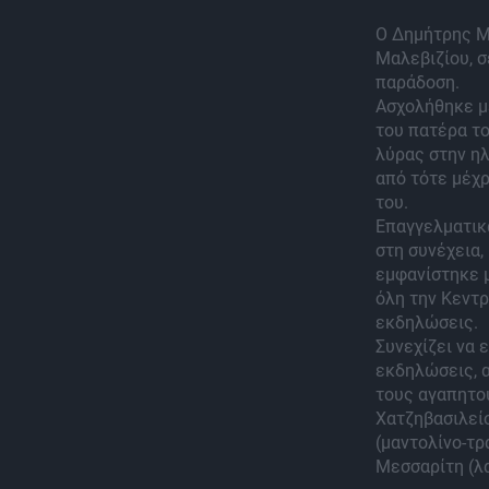
Ο Δημήτρης Μ
Μαλεβιζίου, σ
παράδοση.
Ασχολήθηκε με
του πατέρα το
λύρας στην ηλ
από τότε μέχρ
του.
Επαγγελματικά
στη συνέχεια,
εμφανίστηκε μ
όλη την Κεντρ
εκδηλώσεις.
Συνεχίζει να 
εκδηλώσεις, α
τους αγαπητού
Χατζηβασιλεί
(μαντολίνο-τρ
Μεσσαρίτη (λ