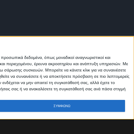
ε προσωπικά δεδομένα, όπως μοναδικοί αναγνωριστικοί και
και περιεχομένου, έρευνα ακροατηρίου και ανάπτυξη υπηρεσιών.
Με
σω σάρωσης συσκευών. Μπορείτε να κάνετε κλικ για να συναινέσετε
Μ.Η.Τ.
ηθείτε να συναινέσετε ή να αποκτήσετε πρόσβαση σε πιο λεπτομερείς
242814
νδέχεται να μην απαιτεί τη συγκατάθεσή σας, αλλά έχετε το
ιμήσεις σας ή να ανακαλέσετε τη συγκατάθεσή σας ανά πάσα στιγμή
ΣΥΜΦΩΝΩ
Οροι χρήσης
Πολιτική Απορρήτου