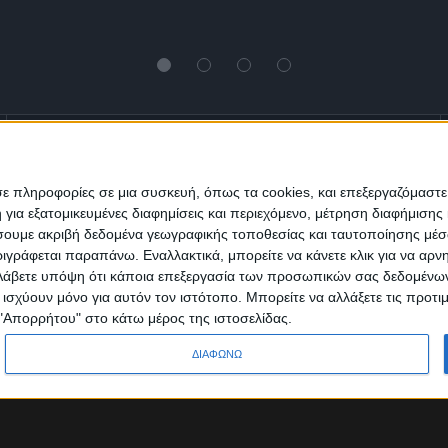
Ενημέρωση
Πολιτισμός
Ψυχαγωγία
σε πληροφορίες σε μια συσκευή, όπως τα cookies, και επεξεργαζόμαστ
α εξατομικευμένες διαφημίσεις και περιεχόμενο, μέτρηση διαφήμισης 
Classics
Επικοινωνία
H Eταιρεία
οιήσουμε ακριβή δεδομένα γεωγραφικής τοποθεσίας και ταυτοποίησης μέ
γράφεται παραπάνω. Εναλλακτικά, μπορείτε να κάνετε κλικ για να αρν
Λάβετε υπόψη ότι κάποια επεξεργασία των προσωπικών σας δεδομένων ε
Trailers
α ισχύουν μόνο για αυτόν τον ιστότοπο. Μπορείτε να αλλάξετε τις προτ
 "Απορρήτου" στο κάτω μέρος της ιστοσελίδας.
ΔΙΑΦΩΝΩ
Designed & Developed by
Sleed