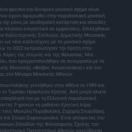
 ένα φρέσκο και δυναμικό μουσικό σχήμα νέων
 που έχουν αφιερωθεί στην παραδοσιακή μουσική
ι όχι μόνο, με ακαδημαϊκή κατάρτιση και σπουδές
αι πλούσιο ενεργητικό σε εμφανίσεις. Επιλέχθηκαν
τον Καλλιτεχνικός Σύλλογος Δημοτικής Μουσικής
» ως νέοι καλλιτέχνες με το μουσικό σχήμα
ενώ το 2022 εκπροσώπησαν την Κρήτη στην
 Λύρες της στεριάς και της θάλασσας: Μια
δα», που πραγματοποιήθηκε σε συνεργασία με το
ικής Μουσικής «Φοίβος Ανωγειανάκης» και τον
ας στο Μέγαρο Μουσικής Αθηνών.
ουνταλάκης γεννήθηκε στην Αθήνα το 1989 και
 το Τυμπάκι Ηρακλείου Κρήτης. Από μικρή ηλικία
ενασχόλησή του με τη Ελληνική παραδοσιακή
ζοντας 9 χρονών να μαθαίνει Κρητική λύρα.
 τους Μανώλη Πυροβολάκη, Ζαχαρία Σπυριδάκη,
ο και Σπύρο Σηφογιωργάκη. Είναι απόφοιτος του
σικών Σπουδών της Φιλοσοφικής Σχολής του
αποδιστριακό Πανεπιστήμιο Αθηνών, κατεύθυνση