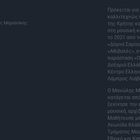
Πρόκειται για
καλλιτεχνών,
ης Μαμαλάκης
της Κρήτης κα
στη μουσική κ
το 2021 από 
«Δόμνα Σαμίου
«Αθιβολές», 
παράσταση «Οι
Δοξαριά Ελλά
Κέντρο Ελλην
Λάμπρος Λιάβ
Ο Μανώλης Μπ
κατάγεται από
ξεκίνησε την 
μουσική, αρχί
Μαθήτευσε με
Λεωνίδα Κλάδ
Τμήματος Μου
Εθνικό και Κ