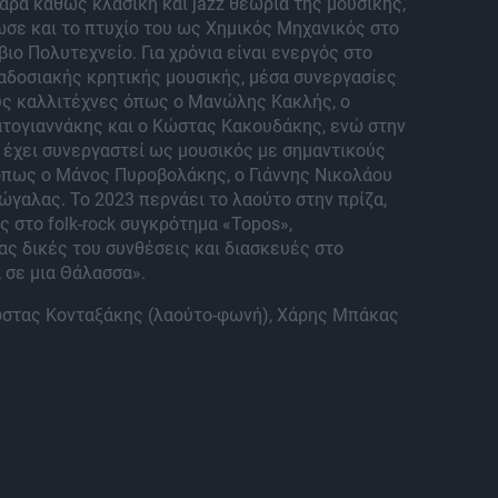
άρα καθώς κλασική και jazz θεωρία της μουσικής,
σε και το πτυχίο του ως Χημικός Μηχανικός στο
ιο Πολυτεχνείο. Για χρόνια είναι ενεργός στο
αδοσιακής κρητικής μουσικής, μέσα συνεργασίες
ύς καλλιτέχνες όπως ο Μανώλης Κακλής, ο
ατογιαννάκης και ο Κώστας Κακουδάκης, ενώ στην
 έχει συνεργαστεί ως μουσικός με σημαντικούς
όπως ο Μάνος Πυροβολάκης, ο Γιάννης Νικολάου
ιώγαλας. Το 2023 περνάει το λαούτο στην πρίζα,
 στο folk-rock συγκρότημα «Topos»,
ς δικές του συνθέσεις και διασκευές στο
 σε μια Θάλασσα».
ώστας Κονταξάκης (λαούτο-φωνή), Χάρης Μπάκας