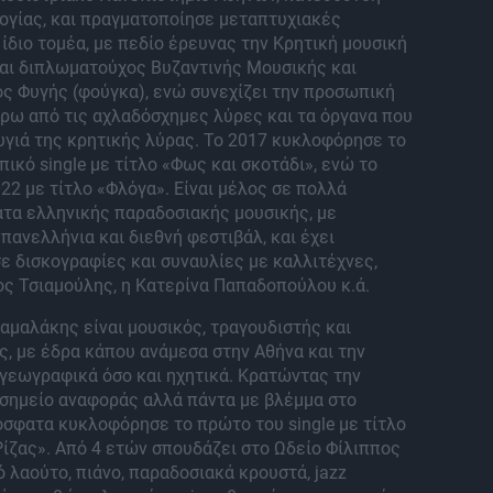
ογίας, και πραγματοποίησε μεταπτυχιακές
ίδιο τομέα, με πεδίο έρευνας την Κρητική μουσική
ναι διπλωματούχος Βυζαντινής Μουσικής και
ς Φυγής (φούγκα), ενώ συνεχίζει την προσωπική
ρω από τις αχλαδόσχημες λύρες και τα όργανα που
υγιά της κρητικής λύρας. Το 2017 κυκλοφόρησε το
κό single με τίτλο «Φως και σκοτάδι», ενώ το
22 με τίτλο «Φλόγα». Είναι μέλος σε πολλά
ατα ελληνικής παραδοσιακής μουσικής, με
πανελλήνια και διεθνή φεστιβάλ, και έχει
ε δισκογραφίες και συναυλίες με καλλιτέχνες,
ς Τσιαμούλης, η Κατερίνα Παπαδοπούλου κ.ά.
μαλάκης είναι μουσικός, τραγουδιστής και
, με έδρα κάπου ανάμεσα στην Αθήνα και την
γεωγραφικά όσο και ηχητικά. Κρατώντας την
σημείο αναφοράς αλλά πάντα με βλέμμα στο
όσφατα κυκλοφόρησε το πρώτο του single με τίτλο
ίζας». Από 4 ετών σπουδάζει στο Ωδείο Φίλιππος
 λαούτο, πιάνο, παραδοσιακά κρουστά, jazz