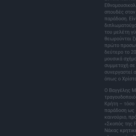
Εθνομουσικολ
σπουδές στον 
παράδοση. Εί
διπλωματούχο
του μελέτη γύ
θεωρούνται ζ
πρώτο προσωπι
δεύτερο το 20
μουσικά σχήμ
συμμετοχή σε 
συνεργαστεί σ
όπως ο Χρίστο
Ο Βαγγέλης Μα
τραγουδοποιός
Κρήτη – τόσο 
παράδοση ως 
καινούριο, πρ
«Σκοπός της Ρ
Νάκας κρητικό