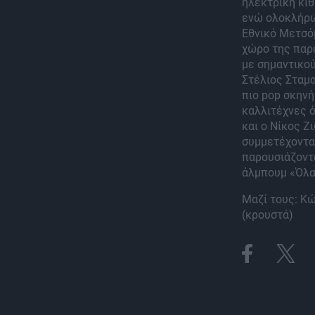
ηλεκτρική κιθ
ενώ ολοκλήρω
Εθνικό Μετσόβ
χώρο της παρ
με σημαντικο
Στέλιος Σταμ
πιο pop σκηνή
καλλιτέχνες 
και ο Νίκος Ζ
συμμετέχοντας
παρουσιάζοντα
άλμπουμ «Όλα
Μαζί τους: Κ
(κρουστά)