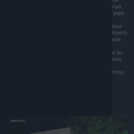
όπου έζησε μέχρι τα 12 του χρόνια, ζει πλέον μόνιμα
στο Ηράκλειο Κρήτης, αφού είναι φοιτητής στο Τμήμα
Διοίκησης Επιχειρήσεων και Τουρισμού στο
Μεσογειακό Πανεπιστήμιο. Η λύρα μπαίνει στα χέρια
του στην ηλικία των 7-8 χρόνων, με δάσκαλο τον Κωστή
Βουτυράκη για τα πρώτα χρόνια και έπειτα συνέχισε
μόνος του στην Αγγλία, όπου η οικονομική κρίση
ανάγκασε την οικογένειά του να ξενιτευτεί και να ζει
μόνιμα στο Λονδίνο, όπου έζησε ο Βαγγέλης 6 χρόνια.
Δισκογραφικά έχει συμμετοχή σε CD άλλων
καλλιτεχνών, όπως του Βαγγέλη Πυθαρούλη, με τίτλο
“Μια φωνή και μια λύρα”.