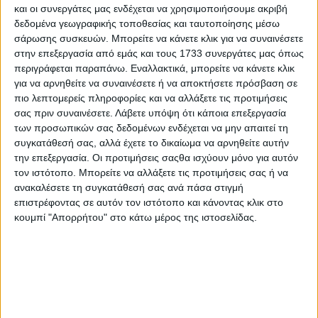
και οι συνεργάτες μας ενδέχεται να χρησιμοποιήσουμε ακριβή
δεδομένα γεωγραφικής τοποθεσίας και ταυτοποίησης μέσω
σάρωσης συσκευών. Μπορείτε να κάνετε κλικ για να συναινέσετε
στην επεξεργασία από εμάς και τους 1733 συνεργάτες μας όπως
περιγράφεται παραπάνω. Εναλλακτικά, μπορείτε να κάνετε κλικ
για να αρνηθείτε να συναινέσετε ή να αποκτήσετε πρόσβαση σε
πιο λεπτομερείς πληροφορίες και να αλλάξετε τις προτιμήσεις
28 Μαρτίου, 2026
σας πριν συναινέσετε.
Λάβετε υπόψη ότι κάποια επεξεργασία
Κρήτες Καλλιτέχνες | Σήφης
των προσωπικών σας δεδομένων ενδέχεται να μην απαιτεί τη
συγκατάθεσή σας, αλλά έχετε το δικαίωμα να αρνηθείτε αυτήν
Λιγοψυχάκης “Στειακός”
την επεξεργασία. Οι προτιμήσεις σαςθα ισχύουν μόνο για αυτόν
τον ιστότοπο. Μπορείτε να αλλάξετε τις προτιμήσεις σας ή να
ανακαλέσετε τη συγκατάθεσή σας ανά πάσα στιγμή
επιστρέφοντας σε αυτόν τον ιστότοπο και κάνοντας κλικ στο
κουμπί "Απορρήτου" στο κάτω μέρος της ιστοσελίδας.