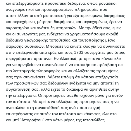
και επεξεργαζόμαστε προσωπικά δεδομένα, όπως μοναδικοί
αναγνωριστικοί και προσαρμοσμένες πληροφορίες που
αποστέλλονται από μια συσκευή για εξατομικευμένες διαφημίσεις
και περιεχόμενο, μέτρηση διαφήμισης και περιεχομένου, έρευνα
ακροατηρίου και ανάπτυξη υπηρεσιών.
Με την άδειά σας, εμείς
και οι συνεργάτες μας ενδέχεται να χρησιμοποιήσουμε ακριβή
δεδομένα γεωγραφικής τοποθεσίας και ταυτοποίησης μέσω
3 Αυγούστου, 2026
σάρωσης συσκευών. Μπορείτε να κάνετε κλικ για να συναινέσετε
Κεντρικό Δελτίο Ειδήσεων
στην επεξεργασία από εμάς και τους 1733 συνεργάτες μας όπως
περιγράφεται παραπάνω. Εναλλακτικά, μπορείτε να κάνετε κλικ
03.08.2026
για να αρνηθείτε να συναινέσετε ή να αποκτήσετε πρόσβαση σε
πιο λεπτομερείς πληροφορίες και να αλλάξετε τις προτιμήσεις
σας πριν συναινέσετε.
Λάβετε υπόψη ότι κάποια επεξεργασία
των προσωπικών σας δεδομένων ενδέχεται να μην απαιτεί τη
συγκατάθεσή σας, αλλά έχετε το δικαίωμα να αρνηθείτε αυτήν
την επεξεργασία. Οι προτιμήσεις σαςθα ισχύουν μόνο για αυτόν
τον ιστότοπο. Μπορείτε να αλλάξετε τις προτιμήσεις σας ή να
ανακαλέσετε τη συγκατάθεσή σας ανά πάσα στιγμή
επιστρέφοντας σε αυτόν τον ιστότοπο και κάνοντας κλικ στο
κουμπί "Απορρήτου" στο κάτω μέρος της ιστοσελίδας.