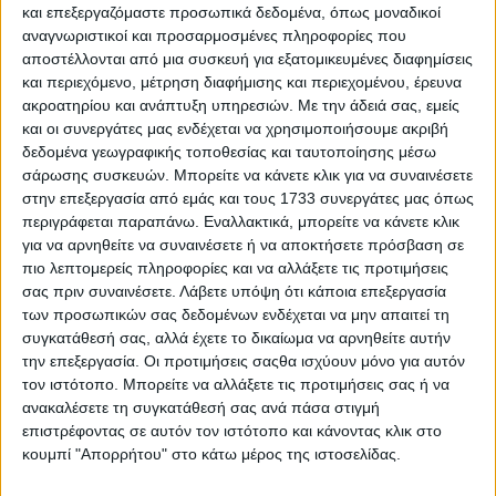
και επεξεργαζόμαστε προσωπικά δεδομένα, όπως μοναδικοί
αναγνωριστικοί και προσαρμοσμένες πληροφορίες που
αποστέλλονται από μια συσκευή για εξατομικευμένες διαφημίσεις
και περιεχόμενο, μέτρηση διαφήμισης και περιεχομένου, έρευνα
ακροατηρίου και ανάπτυξη υπηρεσιών.
Με την άδειά σας, εμείς
και οι συνεργάτες μας ενδέχεται να χρησιμοποιήσουμε ακριβή
δεδομένα γεωγραφικής τοποθεσίας και ταυτοποίησης μέσω
5 Αυγούστου, 2026
σάρωσης συσκευών. Μπορείτε να κάνετε κλικ για να συναινέσετε
Κεντρικό Δελτίο Ειδήσεων
στην επεξεργασία από εμάς και τους 1733 συνεργάτες μας όπως
περιγράφεται παραπάνω. Εναλλακτικά, μπορείτε να κάνετε κλικ
05.08.2026
για να αρνηθείτε να συναινέσετε ή να αποκτήσετε πρόσβαση σε
πιο λεπτομερείς πληροφορίες και να αλλάξετε τις προτιμήσεις
σας πριν συναινέσετε.
Λάβετε υπόψη ότι κάποια επεξεργασία
των προσωπικών σας δεδομένων ενδέχεται να μην απαιτεί τη
συγκατάθεσή σας, αλλά έχετε το δικαίωμα να αρνηθείτε αυτήν
την επεξεργασία. Οι προτιμήσεις σαςθα ισχύουν μόνο για αυτόν
τον ιστότοπο. Μπορείτε να αλλάξετε τις προτιμήσεις σας ή να
ανακαλέσετε τη συγκατάθεσή σας ανά πάσα στιγμή
επιστρέφοντας σε αυτόν τον ιστότοπο και κάνοντας κλικ στο
κουμπί "Απορρήτου" στο κάτω μέρος της ιστοσελίδας.