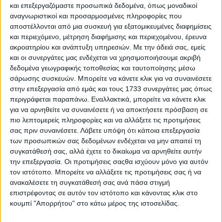
και επεξεργαζόμαστε προσωπικά δεδομένα, όπως μοναδικοί
αναγνωριστικοί και προσαρμοσμένες πληροφορίες που
αποστέλλονται από μια συσκευή για εξατομικευμένες διαφημίσεις
και περιεχόμενο, μέτρηση διαφήμισης και περιεχομένου, έρευνα
ακροατηρίου και ανάπτυξη υπηρεσιών.
Με την άδειά σας, εμείς
και οι συνεργάτες μας ενδέχεται να χρησιμοποιήσουμε ακριβή
δεδομένα γεωγραφικής τοποθεσίας και ταυτοποίησης μέσω
6 Αυγούστου, 2026
σάρωσης συσκευών. Μπορείτε να κάνετε κλικ για να συναινέσετε
Κεντρικό Δελτίο Ειδήσεων
στην επεξεργασία από εμάς και τους 1733 συνεργάτες μας όπως
περιγράφεται παραπάνω. Εναλλακτικά, μπορείτε να κάνετε κλικ
06.08.2026
για να αρνηθείτε να συναινέσετε ή να αποκτήσετε πρόσβαση σε
πιο λεπτομερείς πληροφορίες και να αλλάξετε τις προτιμήσεις
σας πριν συναινέσετε.
Λάβετε υπόψη ότι κάποια επεξεργασία
των προσωπικών σας δεδομένων ενδέχεται να μην απαιτεί τη
συγκατάθεσή σας, αλλά έχετε το δικαίωμα να αρνηθείτε αυτήν
την επεξεργασία. Οι προτιμήσεις σαςθα ισχύουν μόνο για αυτόν
τον ιστότοπο. Μπορείτε να αλλάξετε τις προτιμήσεις σας ή να
ανακαλέσετε τη συγκατάθεσή σας ανά πάσα στιγμή
επιστρέφοντας σε αυτόν τον ιστότοπο και κάνοντας κλικ στο
κουμπί "Απορρήτου" στο κάτω μέρος της ιστοσελίδας.