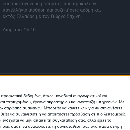
και πρωτογενούς ρεπορτάζ, που προκαλούν
Σφ
πανελλήνια αίσθηση και συζητήσεις ακόμη και
εκτός Ελλάδας με τον Γιώργο Σαχίνη.
Διά
Διάρκεια: 2h 10'
ε προσωπικά δεδομένα, όπως μοναδικοί αναγνωριστικοί και
και περιεχομένου, έρευνα ακροατηρίου και ανάπτυξη υπηρεσιών.
Με
σω σάρωσης συσκευών. Μπορείτε να κάνετε κλικ για να συναινέσετε
ηθείτε να συναινέσετε ή να αποκτήσετε πρόσβαση σε πιο λεπτομερείς
Μ.Η.Τ.
242814
νδέχεται να μην απαιτεί τη συγκατάθεσή σας, αλλά έχετε το
ιμήσεις σας ή να ανακαλέσετε τη συγκατάθεσή σας ανά πάσα στιγμή