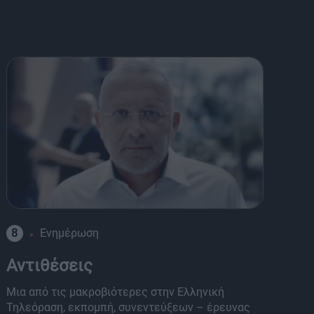
8
Ενημέρωση
K
Αντιθέσεις
Κ
Μια από τις μακροβιότερες στην Ελληνική
Έν
Τηλεόραση, εκπομπή, συνεντεύξεων – έρευνας
ση