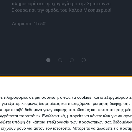
πληροφορία και ψυχαγωγία με την Χριστιάννα
Σκούρα και την ομάδα του Καλού Μεσημεριού!
Διάρκεια: 1h 50'
Ενημέρωση
Πολιτισμός
Ψυχαγωγία
σε πληροφορίες σε μια συσκευή, όπως τα cookies, και επεξεργαζόμαστ
α εξατομικευμένες διαφημίσεις και περιεχόμενο, μέτρηση διαφήμισης 
Classics
Επικοινωνία
H Eταιρεία
οιήσουμε ακριβή δεδομένα γεωγραφικής τοποθεσίας και ταυτοποίησης μέ
γράφεται παραπάνω. Εναλλακτικά, μπορείτε να κάνετε κλικ για να αρν
Λάβετε υπόψη ότι κάποια επεξεργασία των προσωπικών σας δεδομένων ε
Trailers
α ισχύουν μόνο για αυτόν τον ιστότοπο. Μπορείτε να αλλάξετε τις προτ