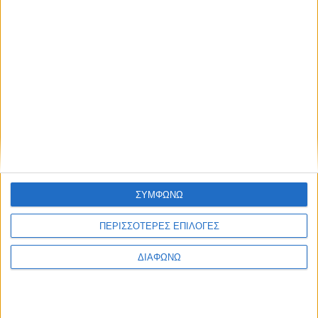
Πολιτική Εταιρείας κατά της Βίας
Ταυτότητα
ΚΡΑΤΙΚΗ ΔΙΑΦΗΜΙΣΗ
Ενημέρωση
Πολιτισμός
Ψυχαγωγία
ΣΥΜΦΩΝΩ
Classics
Επικοινωνία
H Eταιρεία
ΠΕΡΙΣΣΟΤΕΡΕΣ ΕΠΙΛΟΓΕΣ
Trailers
ΔΙΑΦΩΝΩ