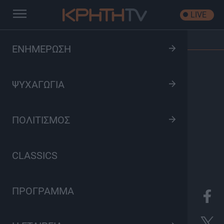
LIVE
Αρχική
/
Εκπομπές
/
Εορταστικά Προγραμμάτα
ΕΝΗΜΕΡΩΣΗ
ΨΥΧΑΓΩΓΙΑ
ΠΟΛΙΤΙΣΜΟΣ
CLASSICS
ΠΡΟΓΡΑΜΜΑ
K
Ψυχαγωγία
Κυριακή 00:00