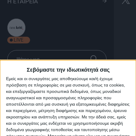
Η ΕΤΑΙΡΕΙΑ
Εορταστικά
Προγραμμάτα
Εορταστικά Προγραμμάτα
LIVE
ΔΕΙΤΕ ΠΕΡΙΣΣΟΤΕΡΑ
Σεβόμαστε την ιδιωτικότητά σας
Εμείς και οι συνεργάτες μας αποθηκεύουμε και/ή έχουμε
00'
πρόσβαση σε πληροφορίες σε μια συσκευή, όπως τα cookies,
και επεξεργαζόμαστε προσωπικά δεδομένα, όπως μοναδικοί
αναγνωριστικοί και προσαρμοσμένες πληροφορίες που
αποστέλλονται από μια συσκευή για εξατομικευμένες διαφημίσεις
και περιεχόμενο, μέτρηση διαφήμισης και περιεχομένου, έρευνα
ακροατηρίου και ανάπτυξη υπηρεσιών.
Με την άδειά σας, εμείς
TRAILERS
ΠΕΡΙΓΡΑΦΗ ΕΚΠΟΜΠΗΣ
και οι συνεργάτες μας ενδέχεται να χρησιμοποιήσουμε ακριβή
δεδομένα γεωγραφικής τοποθεσίας και ταυτοποίησης μέσω
σάρωσης συσκευών. Μπορείτε να κάνετε κλικ για να συναινέσετε