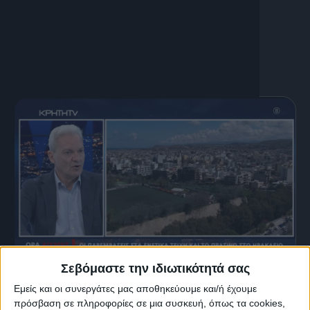
Η καθημερινότητα στον Άγιο
Νικόλαο
Σεβόμαστε την ιδιωτικότητά σας
29 Ιουνίου, 2026
Εμείς και οι συνεργάτες μας αποθηκεύουμε και/ή έχουμε
Ο Δήμαρχος Ηρακλείου για όλους
πρόσβαση σε πληροφορίες σε μια συσκευή, όπως τα cookies,