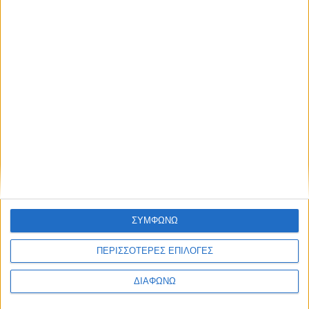
K
8
K
ΣΥΜΦΩΝΩ
Ενημέρωση
Ενημέρωση,
Ενημέρωση
Ψυχαγωγία
ΠΕΡΙΣΣΟΤΕΡΕΣ ΕΠΙΛΟΓΕΣ
Παρουσίαση
Κεντρικό
Καλό
Ομίλου
Δελτίο
ΔΙΑΦΩΝΩ
Μεσημέρι
ΚΡΗΤΗ
Ειδήσεων