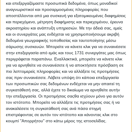
και για όλα
και επεξεργαζόμαστε προσωπικά δεδομένα, όπως μοναδικοί
αναγνωριστικοί και προσαρμοσμένες πληροφορίες που
αποστέλλονται από μια συσκευή για εξατομικευμένες διαφημίσεις
και περιεχόμενο, μέτρηση διαφήμισης και περιεχομένου, έρευνα
ακροατηρίου και ανάπτυξη υπηρεσιών.
Με την άδειά σας, εμείς
και οι συνεργάτες μας ενδέχεται να χρησιμοποιήσουμε ακριβή
δεδομένα γεωγραφικής τοποθεσίας και ταυτοποίησης μέσω
σάρωσης συσκευών. Μπορείτε να κάνετε κλικ για να συναινέσετε
στην επεξεργασία από εμάς και τους 1731 συνεργάτες μας όπως
περιγράφεται παραπάνω. Εναλλακτικά, μπορείτε να κάνετε κλικ
για να αρνηθείτε να συναινέσετε ή να αποκτήσετε πρόσβαση σε
πιο λεπτομερείς πληροφορίες και να αλλάξετε τις προτιμήσεις
σας πριν συναινέσετε.
Λάβετε υπόψη ότι κάποια επεξεργασία
των προσωπικών σας δεδομένων ενδέχεται να μην απαιτεί τη
συγκατάθεσή σας, αλλά έχετε το δικαίωμα να αρνηθείτε αυτήν
την επεξεργασία. Οι προτιμήσεις σαςθα ισχύουν μόνο για αυτόν
τον ιστότοπο. Μπορείτε να αλλάξετε τις προτιμήσεις σας ή να
22 Ιουνίου, 2026
ανακαλέσετε τη συγκατάθεσή σας ανά πάσα στιγμή
Ο χάρτης των κόμβων και των
επιστρέφοντας σε αυτόν τον ιστότοπο και κάνοντας κλικ στο
έργων στο οδικό δίκτυο της Κρήτης
κουμπί "Απορρήτου" στο κάτω μέρος της ιστοσελίδας.