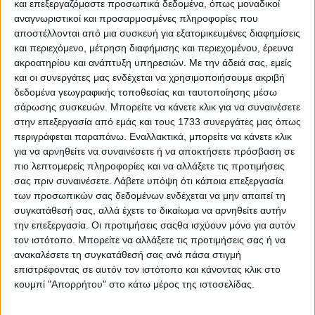
και επεξεργαζόμαστε προσωπικά δεδομένα, όπως μοναδικοί
αναγνωριστικοί και προσαρμοσμένες πληροφορίες που
αποστέλλονται από μια συσκευή για εξατομικευμένες διαφημίσεις
και περιεχόμενο, μέτρηση διαφήμισης και περιεχομένου, έρευνα
ακροατηρίου και ανάπτυξη υπηρεσιών.
Με την άδειά σας, εμείς
και οι συνεργάτες μας ενδέχεται να χρησιμοποιήσουμε ακριβή
δεδομένα γεωγραφικής τοποθεσίας και ταυτοποίησης μέσω
σάρωσης συσκευών. Μπορείτε να κάνετε κλικ για να συναινέσετε
στην επεξεργασία από εμάς και τους 1733 συνεργάτες μας όπως
περιγράφεται παραπάνω. Εναλλακτικά, μπορείτε να κάνετε κλικ
για να αρνηθείτε να συναινέσετε ή να αποκτήσετε πρόσβαση σε
πιο λεπτομερείς πληροφορίες και να αλλάξετε τις προτιμήσεις
σας πριν συναινέσετε.
Λάβετε υπόψη ότι κάποια επεξεργασία
22 Ιουνίου, 2026
των προσωπικών σας δεδομένων ενδέχεται να μην απαιτεί τη
Ο χάρτης των κόμβων και των
συγκατάθεσή σας, αλλά έχετε το δικαίωμα να αρνηθείτε αυτήν
την επεξεργασία. Οι προτιμήσεις σαςθα ισχύουν μόνο για αυτόν
έργων στο οδικό δίκτυο της Κρήτης
τον ιστότοπο. Μπορείτε να αλλάξετε τις προτιμήσεις σας ή να
ανακαλέσετε τη συγκατάθεσή σας ανά πάσα στιγμή
επιστρέφοντας σε αυτόν τον ιστότοπο και κάνοντας κλικ στο
κουμπί "Απορρήτου" στο κάτω μέρος της ιστοσελίδας.