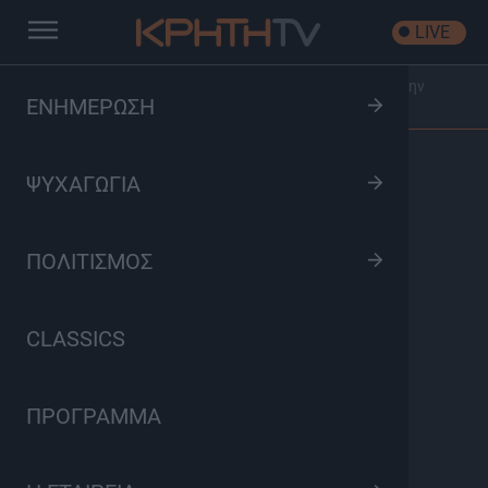
LIVE
Αρχική
/
Ώρα Αιχμής
/
Επεισόδιο: Το μεταναστευτικό στην
ΕΝΗΜΕΡΩΣΗ
Κρήτη
ΨΥΧΑΓΩΓΙΑ
ΠΟΛΙΤΙΣΜΟΣ
CLASSICS
ΠΡΟΓΡΑΜΜΑ
Ώρα Αιχμής