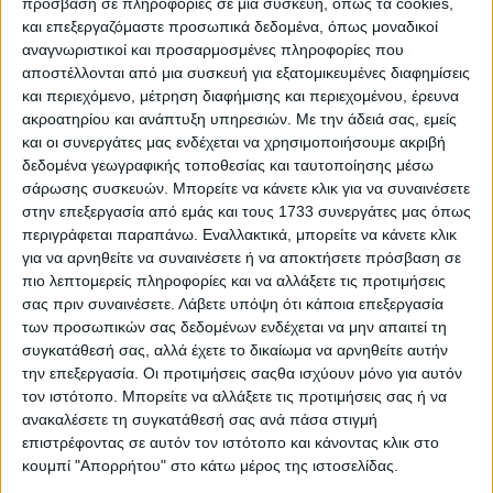
πρόσβαση σε πληροφορίες σε μια συσκευή, όπως τα cookies,
Ο Δήμαρχος Ηρακλείου για όλους
και επεξεργαζόμαστε προσωπικά δεδομένα, όπως μοναδικοί
αναγνωριστικοί και προσαρμοσμένες πληροφορίες που
και για όλα
αποστέλλονται από μια συσκευή για εξατομικευμένες διαφημίσεις
και περιεχόμενο, μέτρηση διαφήμισης και περιεχομένου, έρευνα
ακροατηρίου και ανάπτυξη υπηρεσιών.
Με την άδειά σας, εμείς
και οι συνεργάτες μας ενδέχεται να χρησιμοποιήσουμε ακριβή
δεδομένα γεωγραφικής τοποθεσίας και ταυτοποίησης μέσω
σάρωσης συσκευών. Μπορείτε να κάνετε κλικ για να συναινέσετε
στην επεξεργασία από εμάς και τους 1733 συνεργάτες μας όπως
περιγράφεται παραπάνω. Εναλλακτικά, μπορείτε να κάνετε κλικ
για να αρνηθείτε να συναινέσετε ή να αποκτήσετε πρόσβαση σε
πιο λεπτομερείς πληροφορίες και να αλλάξετε τις προτιμήσεις
σας πριν συναινέσετε.
Λάβετε υπόψη ότι κάποια επεξεργασία
των προσωπικών σας δεδομένων ενδέχεται να μην απαιτεί τη
συγκατάθεσή σας, αλλά έχετε το δικαίωμα να αρνηθείτε αυτήν
την επεξεργασία. Οι προτιμήσεις σαςθα ισχύουν μόνο για αυτόν
τον ιστότοπο. Μπορείτε να αλλάξετε τις προτιμήσεις σας ή να
ανακαλέσετε τη συγκατάθεσή σας ανά πάσα στιγμή
22 Ιουνίου, 2026
επιστρέφοντας σε αυτόν τον ιστότοπο και κάνοντας κλικ στο
Ο χάρτης των κόμβων και των
κουμπί "Απορρήτου" στο κάτω μέρος της ιστοσελίδας.