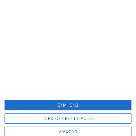
Σχετικές εκπομπές
K
8
K
ΣΥΜΦΩΝΩ
Ενημέρωση
Ενημέρωση,
Ενημέρωση
ΠΕΡΙΣΣΟΤΕΡΕΣ ΕΠΙΛΟΓΕΣ
Ψυχαγωγία
Παρουσίαση
Κεντρικό
ΔΙΑΦΩΝΩ