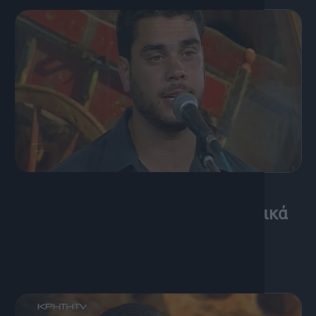
25 Νοεμβρίου, 2004
Ο Δημήτρης Βακάκης στα Μουσικά
Μονοπάτια [2η εκπομπή]