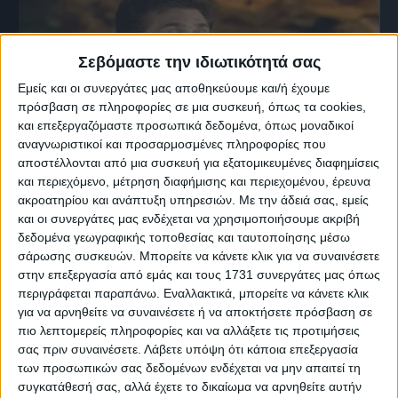
Σεβόμαστε την ιδιωτικότητά σας
Εμείς και οι συνεργάτες μας αποθηκεύουμε και/ή έχουμε
πρόσβαση σε πληροφορίες σε μια συσκευή, όπως τα cookies,
και επεξεργαζόμαστε προσωπικά δεδομένα, όπως μοναδικοί
αναγνωριστικοί και προσαρμοσμένες πληροφορίες που
αποστέλλονται από μια συσκευή για εξατομικευμένες διαφημίσεις
και περιεχόμενο, μέτρηση διαφήμισης και περιεχομένου, έρευνα
ακροατηρίου και ανάπτυξη υπηρεσιών.
Με την άδειά σας, εμείς
15 Νοεμβρίου, 2004
και οι συνεργάτες μας ενδέχεται να χρησιμοποιήσουμε ακριβή
Ο Δημήτρης Σγουρός στα Μουσικά
δεδομένα γεωγραφικής τοποθεσίας και ταυτοποίησης μέσω
Μονοπάτια
σάρωσης συσκευών. Μπορείτε να κάνετε κλικ για να συναινέσετε
στην επεξεργασία από εμάς και τους 1731 συνεργάτες μας όπως
περιγράφεται παραπάνω. Εναλλακτικά, μπορείτε να κάνετε κλικ
για να αρνηθείτε να συναινέσετε ή να αποκτήσετε πρόσβαση σε
πιο λεπτομερείς πληροφορίες και να αλλάξετε τις προτιμήσεις
σας πριν συναινέσετε.
Λάβετε υπόψη ότι κάποια επεξεργασία
των προσωπικών σας δεδομένων ενδέχεται να μην απαιτεί τη
συγκατάθεσή σας, αλλά έχετε το δικαίωμα να αρνηθείτε αυτήν