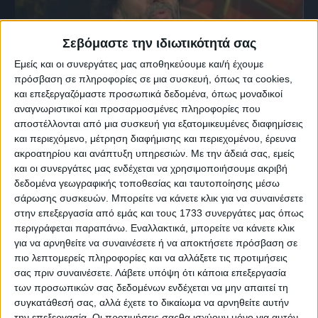
Σεβόμαστε την ιδιωτικότητά σας
Εμείς και οι συνεργάτες μας αποθηκεύουμε και/ή έχουμε
πρόσβαση σε πληροφορίες σε μια συσκευή, όπως τα cookies,
και επεξεργαζόμαστε προσωπικά δεδομένα, όπως μοναδικοί
αναγνωριστικοί και προσαρμοσμένες πληροφορίες που
αποστέλλονται από μια συσκευή για εξατομικευμένες διαφημίσεις
και περιεχόμενο, μέτρηση διαφήμισης και περιεχομένου, έρευνα
4 Νοεμβρίου, 2004
ακροατηρίου και ανάπτυξη υπηρεσιών.
Με την άδειά σας, εμείς
Ο Βαγγέλης Πυθαρούλης στα
και οι συνεργάτες μας ενδέχεται να χρησιμοποιήσουμε ακριβή
Μουσικά Μονοπάτια [1η εκπομπή]
δεδομένα γεωγραφικής τοποθεσίας και ταυτοποίησης μέσω
σάρωσης συσκευών. Μπορείτε να κάνετε κλικ για να συναινέσετε
στην επεξεργασία από εμάς και τους 1733 συνεργάτες μας όπως
περιγράφεται παραπάνω. Εναλλακτικά, μπορείτε να κάνετε κλικ
για να αρνηθείτε να συναινέσετε ή να αποκτήσετε πρόσβαση σε
πιο λεπτομερείς πληροφορίες και να αλλάξετε τις προτιμήσεις
σας πριν συναινέσετε.
Λάβετε υπόψη ότι κάποια επεξεργασία
των προσωπικών σας δεδομένων ενδέχεται να μην απαιτεί τη
συγκατάθεσή σας, αλλά έχετε το δικαίωμα να αρνηθείτε αυτήν
την επεξεργασία. Οι προτιμήσεις σαςθα ισχύουν μόνο για αυτόν