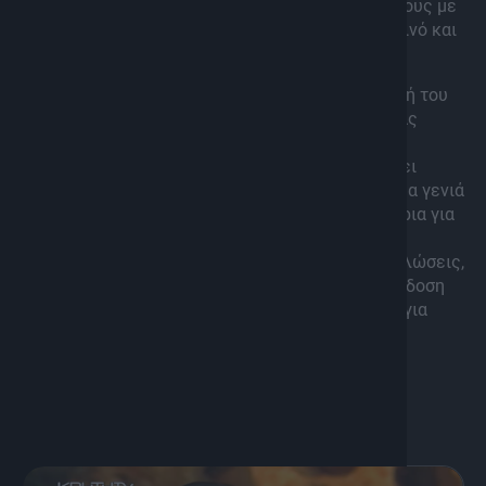
του Νότου»
(2015), συνδύασε παραδοσιακούς ήχους με
σύγχρονες ενορχηστρώσεις, ενθουσιάζοντας κοινό και
κριτικούς.
Μετά το 2020, ο Βακάκης επεκτείνει την επιρροή του
μέσα από ψηφιακές πλατφόρμες, προσεγγίζοντας
διεθνές ακροατήριο με βίντεο και ζωντανές
εμφανίσεις στο διαδίκτυο. Παράλληλα, παραμένει
αφοσιωμένος στη διδασκαλία, ενισχύοντας τη νέα γενιά
κρητικών μουσικών και διοργανώνοντας σεμινάρια για
την τέχνη της λύρας. Ως το 2024, συνεχίζει να
εμφανίζεται σε φεστιβάλ και πολιτιστικές εκδηλώσεις,
διατηρώντας το όραμά του για την κρητική παράδοση
ζωντανό και σύγχρονο, ενώ αποτελεί έμπνευση για
τους νεότερους καλλιτέχνες.