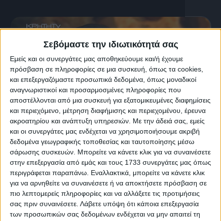
Σεβόμαστε την ιδιωτικότητά σας
Εμείς και οι συνεργάτες μας αποθηκεύουμε και/ή έχουμε
πρόσβαση σε πληροφορίες σε μια συσκευή, όπως τα cookies,
και επεξεργαζόμαστε προσωπικά δεδομένα, όπως μοναδικοί
αναγνωριστικοί και προσαρμοσμένες πληροφορίες που
αποστέλλονται από μια συσκευή για εξατομικευμένες διαφημίσεις
και περιεχόμενο, μέτρηση διαφήμισης και περιεχομένου, έρευνα
ακροατηρίου και ανάπτυξη υπηρεσιών.
Με την άδειά σας, εμείς
και οι συνεργάτες μας ενδέχεται να χρησιμοποιήσουμε ακριβή
δεδομένα γεωγραφικής τοποθεσίας και ταυτοποίησης μέσω
15 Νοεμβρίου, 2004
σάρωσης συσκευών. Μπορείτε να κάνετε κλικ για να συναινέσετε
Ο Δημήτρης Σγουρός στα Μουσικά
στην επεξεργασία από εμάς και τους 1733 συνεργάτες μας όπως
Μονοπάτια
περιγράφεται παραπάνω. Εναλλακτικά, μπορείτε να κάνετε κλικ
για να αρνηθείτε να συναινέσετε ή να αποκτήσετε πρόσβαση σε
πιο λεπτομερείς πληροφορίες και να αλλάξετε τις προτιμήσεις
σας πριν συναινέσετε.
Λάβετε υπόψη ότι κάποια επεξεργασία
των προσωπικών σας δεδομένων ενδέχεται να μην απαιτεί τη