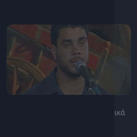
25 Νοεμβρίου, 2004
Ο Δημήτρης Βακάκης στα Μουσικά
Μονοπάτια [2η εκπομπή]