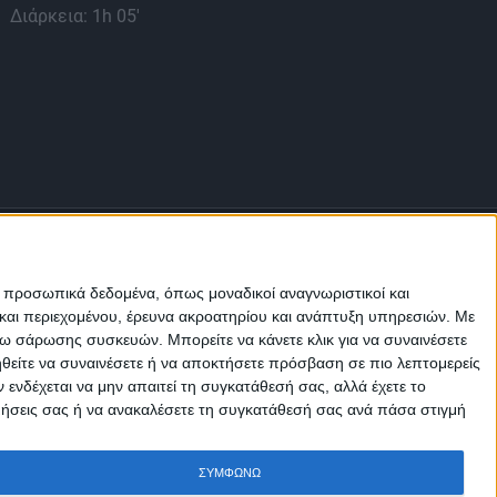
Διάρκεια: 1h 05'
Διά
ε προσωπικά δεδομένα, όπως μοναδικοί αναγνωριστικοί και
και περιεχομένου, έρευνα ακροατηρίου και ανάπτυξη υπηρεσιών.
Με
σω σάρωσης συσκευών. Μπορείτε να κάνετε κλικ για να συναινέσετε
ηθείτε να συναινέσετε ή να αποκτήσετε πρόσβαση σε πιο λεπτομερείς
Μ.Η.Τ.
242814
νδέχεται να μην απαιτεί τη συγκατάθεσή σας, αλλά έχετε το
ιμήσεις σας ή να ανακαλέσετε τη συγκατάθεσή σας ανά πάσα στιγμή
ΣΥΜΦΩΝΩ