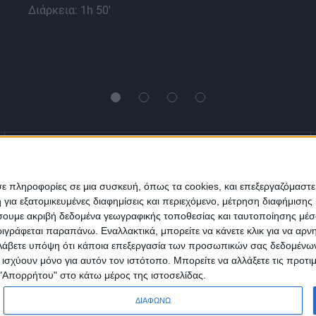
Διάρκεια: 1h 50'
Ενημέρωση
Πολιτισμός
Ψυχαγωγία
σε πληροφορίες σε μια συσκευή, όπως τα cookies, και επεξεργαζόμαστ
α εξατομικευμένες διαφημίσεις και περιεχόμενο, μέτρηση διαφήμισης 
Classics
Επικοινωνία
H Eταιρεία
οιήσουμε ακριβή δεδομένα γεωγραφικής τοποθεσίας και ταυτοποίησης μέ
γράφεται παραπάνω. Εναλλακτικά, μπορείτε να κάνετε κλικ για να αρν
Λάβετε υπόψη ότι κάποια επεξεργασία των προσωπικών σας δεδομένων ε
Trailers
α ισχύουν μόνο για αυτόν τον ιστότοπο. Μπορείτε να αλλάξετε τις προτ
 "Απορρήτου" στο κάτω μέρος της ιστοσελίδας.
ΔΙΑΦΩΝΩ