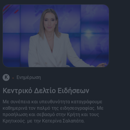
K
Ενημέρωση
8
Κεντρικό Δελτίο Ειδήσεων
Α
Με συνέπεια και υπευθυνότητα καταγράφουμε
Μι
καθημερινά τον παλμό της ειδησεογραφίας. Με
Τη
προσήλωση και σεβασμό στην Κρήτη και τους
κα
Κρητικούς. με την Κατερίνα Σαλαπάτα.
πα
εκ