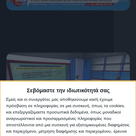
16 Ιουλίου, 2026
ΚΡΗΤΗ ΣΗΜΕΡΑ 16.07.2026
Σεβόμαστε την ιδιωτικότητά σας
Εμείς και οι συνεργάτες μας αποθηκεύουμε και/ή έχουμε
πρόσβαση σε πληροφορίες σε μια συσκευή, όπως τα cookies,
και επεξεργαζόμαστε προσωπικά δεδομένα, όπως μοναδικοί
αναγνωριστικοί και προσαρμοσμένες πληροφορίες που
αποστέλλονται από μια συσκευή για εξατομικευμένες διαφημίσεις
15 Ιουλίου, 2026
και περιεχόμενο, μέτρηση διαφήμισης και περιεχομένου, έρευνα