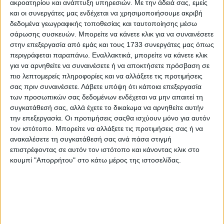
ακροατηρίου και ανάπτυξη υπηρεσιών.
Με την άδειά σας, εμείς
ΚΡΗΤΗ ΣΗΜΕΡΑ 15.07.2026
και οι συνεργάτες μας ενδέχεται να χρησιμοποιήσουμε ακριβή
δεδομένα γεωγραφικής τοποθεσίας και ταυτοποίησης μέσω
σάρωσης συσκευών. Μπορείτε να κάνετε κλικ για να συναινέσετε
στην επεξεργασία από εμάς και τους 1733 συνεργάτες μας όπως
περιγράφεται παραπάνω. Εναλλακτικά, μπορείτε να κάνετε κλικ
για να αρνηθείτε να συναινέσετε ή να αποκτήσετε πρόσβαση σε
πιο λεπτομερείς πληροφορίες και να αλλάξετε τις προτιμήσεις
σας πριν συναινέσετε.
Λάβετε υπόψη ότι κάποια επεξεργασία
των προσωπικών σας δεδομένων ενδέχεται να μην απαιτεί τη
συγκατάθεσή σας, αλλά έχετε το δικαίωμα να αρνηθείτε αυτήν
την επεξεργασία. Οι προτιμήσεις σαςθα ισχύουν μόνο για αυτόν
τον ιστότοπο. Μπορείτε να αλλάξετε τις προτιμήσεις σας ή να
ανακαλέσετε τη συγκατάθεσή σας ανά πάσα στιγμή
επιστρέφοντας σε αυτόν τον ιστότοπο και κάνοντας κλικ στο
κουμπί "Απορρήτου" στο κάτω μέρος της ιστοσελίδας.
14 Ιουλίου, 2026
ΚΡΗΤΗ ΣΗΜΕΡΑ 14.07.2026