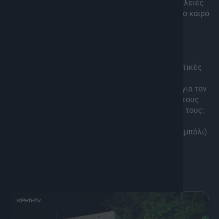
Κυκλοφόρησαν πετυχημένες δισκογραφικές δουλειές
από το 2014 μέχρι και σήμερα, ενώ τον τελευταίο καιρό
τούς ακούμε με μεγάλη επιτυχία και σε έντεχνα
κρητικά τραγούδια, που τους κάνουν ακόμη πιο
ξεχωριστούς.
Με πολλά ταξίδια σε Ελλάδα κι εξωτερικό κι
αλλεπάλληλες εμφανίσεις σε φεστιβάλ, πολιτιστικές
εκδηλώσεις και live βραδιές, ο Λευτέρης (λύρα-
τραγούδι) και ο Μανούσος Καλλέργης (λαούτο), για τον
πολύ κόσμο τα “Καλλεργάκια”, είναι κοντά μας στους
“Κρήτες Καλλιτέχνες” παρέα με τους μουσικούς τους:
Θωμά Μπολάκη (κιθάρα), Γιώργο Κυριακόπουλο
(μαντολίνο) και Μιλτιάδη Καλλέργη (κρουστά-θιαμπόλι)