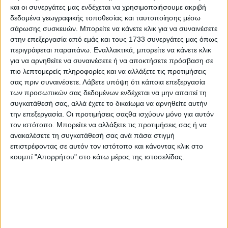
και οι συνεργάτες μας ενδέχεται να χρησιμοποιήσουμε ακριβή
δεδομένα γεωγραφικής τοποθεσίας και ταυτοποίησης μέσω
σάρωσης συσκευών. Μπορείτε να κάνετε κλικ για να συναινέσετε
στην επεξεργασία από εμάς και τους 1733 συνεργάτες μας όπως
περιγράφεται παραπάνω. Εναλλακτικά, μπορείτε να κάνετε κλικ
για να αρνηθείτε να συναινέσετε ή να αποκτήσετε πρόσβαση σε
πιο λεπτομερείς πληροφορίες και να αλλάξετε τις προτιμήσεις
28 Μαρτίου, 2026
σας πριν συναινέσετε.
Λάβετε υπόψη ότι κάποια επεξεργασία
Κρήτες Καλλιτέχνες | Σήφης
των προσωπικών σας δεδομένων ενδέχεται να μην απαιτεί τη
συγκατάθεσή σας, αλλά έχετε το δικαίωμα να αρνηθείτε αυτήν
Λιγοψυχάκης “Στειακός”
την επεξεργασία. Οι προτιμήσεις σαςθα ισχύουν μόνο για αυτόν
τον ιστότοπο. Μπορείτε να αλλάξετε τις προτιμήσεις σας ή να
ανακαλέσετε τη συγκατάθεσή σας ανά πάσα στιγμή
επιστρέφοντας σε αυτόν τον ιστότοπο και κάνοντας κλικ στο
κουμπί "Απορρήτου" στο κάτω μέρος της ιστοσελίδας.