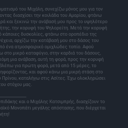
ματισμό του Μιχάλη, συνεχίζω μόνος μου για τον
οντας διασχίσει την κοιλάδα του Αμαρίου, φτάνω
ρά και ξεκινώ την ανάβασή μου προς το υψηλότερο
ήτης, την κορυφή του Ψηλορείτη. Μετά την κορυφή
ό κάποιες δυσκολίες, φτάνω στο οροπέδιο της
νέχεια, αρχίζω την κατάβασή μου στο δάσος του
πό ένα ατμοσφαιρικό ομιχλώδες τοπίο. Αφού
 στο μικρό καταφύγιο, στην καρδιά του δάσους,
κόμη μια ανάβαση, αυτή τη φορά, προς την κορυφή
 βλέπω για πρώτη φορά, μετά από 15 μέρες, το
ηφορίζοντας, και αφού κάνω μια μικρή στάση στο
υ Πρίνου, καταλήγω στις Ασίτες. Έχω ολοκληρώσει
του στόχου μας.
______________
πιδάκης και ο Μιχάλης Κατσιμπρής, διασχίζουν το
παϊκό Μονοπάτι μεγάλης απόστασης, που διέρχεται
ρήτη!