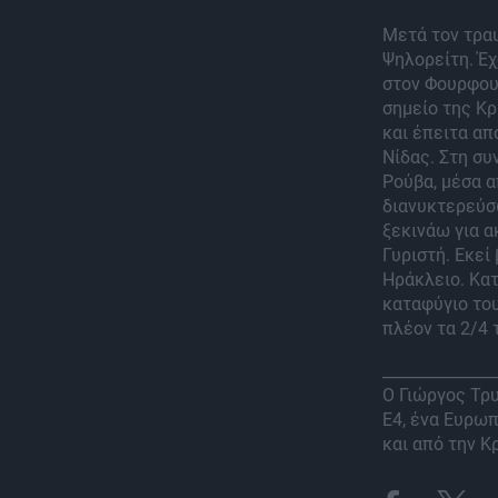
Μετά τον τραυ
Ψηλορείτη. Έχ
στον Φουρφου
σημείο της Κρ
και έπειτα απ
Νίδας. Στη συ
Ρούβα, μέσα α
διανυκτερεύσω
ξεκινάω για α
Γυριστή. Εκεί
Ηράκλειο. Κατ
καταφύγιο το
πλέον τα 2/4 
______________
Ο Γιώργος Τρυ
Ε4, ένα Ευρω
και από την Κ