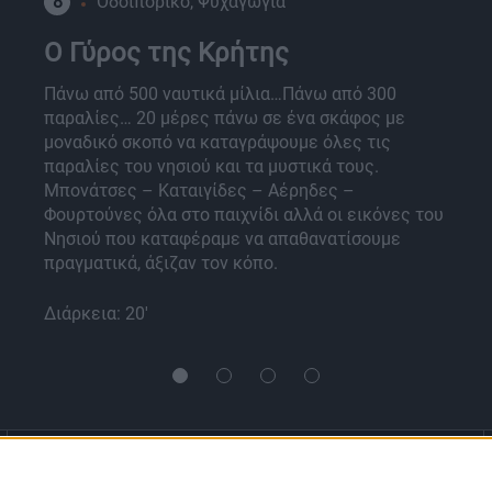
8
Οδοιπορικό, Ψυχαγωγία
O Γύρος της Κρήτης
Πάνω από 500 ναυτικά μίλια…Πάνω από 300
παραλίες… 20 μέρες πάνω σε ένα σκάφος με
μοναδικό σκοπό να καταγράψουμε όλες τις
παραλίες του νησιού και τα μυστικά τους.
Μπονάτσες – Καταιγίδες – Αέρηδες –
Φουρτούνες όλα στο παιχνίδι αλλά οι εικόνες του
Νησιού που καταφέραμε να απαθανατίσουμε
πραγματικά, άξιζαν τον κόπο.
Διάρκεια: 20'