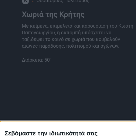
K
Οδοιπορικό, Πολιτισμός
Χωριά της Κρήτης
Με κείμενα, επιμέλεια και παρουσίαση του Κωστή
Παπαγεωργίου, η εκπομπή υπόσχεται να
ταξιδέψει το κοινό σε χωριά που κουβαλούν
αιώνες παράδοσης, πολιτισμού και αγώνων.
Διάρκεια: 50'
Σεβόμαστε την ιδιωτικότητά σας