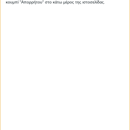
κουμπί "Απορρήτου" στο κάτω μέρος της ιστοσελίδας.
7 Απριλίου, 2024
Ε4 | Επεισόδιο 5