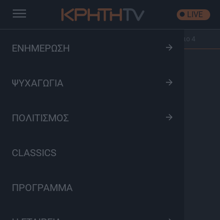
LIVE
Αρχική
/
Ε4 | Βήματα στο Νότο
/
Επεισόδιο: Ε4 | Επεισόδιο 4
ΕΝΗΜΕΡΩΣΗ
ΨΥΧΑΓΩΓΙΑ
ΠΟΛΙΤΙΣΜΟΣ
CLASSICS
ΠΡΟΓΡΑΜΜΑ
Ε4 | Βήματα στο Νότο