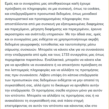
Εμείς και οι συνεργάτες μας αποθηκεύουμε και/ή έχουμε
πρόσβαση σε πληροφορίες σε μια συσκευή, όπως τα cookies,
και επεξεργαζόμαστε προσωπικά δεδομένα, όπως μοναδικοί
αναγνωριστικοί και προσαρμοσμένες πληροφορίες που
αποστέλλονται από μια συσκευή για εξατομικευμένες διαφημίσεις
και περιεχόμενο, μέτρηση διαφήμισης και περιεχομένου, έρευνα
ακροατηρίου και ανάπτυξη υπηρεσιών.
Με την άδειά σας, εμείς
και οι συνεργάτες μας ενδέχεται να χρησιμοποιήσουμε ακριβή
δεδομένα γεωγραφικής τοποθεσίας και ταυτοποίησης μέσω
σάρωσης συσκευών. Μπορείτε να κάνετε κλικ για να συναινέσετε
στην επεξεργασία από εμάς και τους 1733 συνεργάτες μας όπως
περιγράφεται παραπάνω. Εναλλακτικά, μπορείτε να κάνετε κλικ
για να αρνηθείτε να συναινέσετε ή να αποκτήσετε πρόσβαση σε
πιο λεπτομερείς πληροφορίες και να αλλάξετε τις προτιμήσεις
σας πριν συναινέσετε.
Λάβετε υπόψη ότι κάποια επεξεργασία
21 Απριλίου, 2024
των προσωπικών σας δεδομένων ενδέχεται να μην απαιτεί τη
Ε4 | Επεισόδιο 6
συγκατάθεσή σας, αλλά έχετε το δικαίωμα να αρνηθείτε αυτήν
την επεξεργασία. Οι προτιμήσεις σαςθα ισχύουν μόνο για αυτόν
τον ιστότοπο. Μπορείτε να αλλάξετε τις προτιμήσεις σας ή να
ανακαλέσετε τη συγκατάθεσή σας ανά πάσα στιγμή
επιστρέφοντας σε αυτόν τον ιστότοπο και κάνοντας κλικ στο