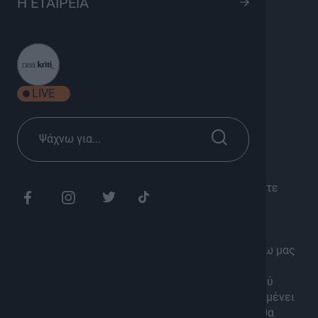
Η ΕΤΑΙΡΕΙΑ
Ε4 | Επεισόδιο 4
K
Οδοιπορικό, Πολιτισμός
Σεζόν 2024
LIVE
Διάρκεια: 50'
Αφήνοντας οριστικά πίσω μας το νομό Χανίων,
κινούμαστε πλέον στην ενδοχώρα της Κρήτης.
Φεύγοντας από την Αργυρούπολη κατευθυνόμαστε
προς τον Αι Γιάννη και το εντυπωσιακό
κυπαρισσόδασος.
Στη συνέχεια, μετά από μία περιπετειώδη μέρα,
φτάνουμε στο πανέμορφο Σπήλι. Αφήνοντας πίσω μας
το Σπήλι και αφού διασχίσουμε τον Γιους Κάμπο,
φτάνουμε στο Γερακάρι. Βρισκόμαστε πλέον πολύ
κοντά στον Ψηλορείτη. Εκεί, δυστυχώς, μας περιμένει
για άλλη μια φορά, μια δυσάρεστη έκπληξη που θα