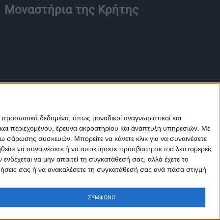
Μοναστήρια της Κρήτης
Π
ε προσωπικά δεδομένα, όπως μοναδικοί αναγνωριστικοί και
και περιεχομένου, έρευνα ακροατηρίου και ανάπτυξη υπηρεσιών.
Με
σω σάρωσης συσκευών. Μπορείτε να κάνετε κλικ για να συναινέσετε
Μ.Η.Τ.
ηθείτε να συναινέσετε ή να αποκτήσετε πρόσβαση σε πιο λεπτομερείς
242814
νδέχεται να μην απαιτεί τη συγκατάθεσή σας, αλλά έχετε το
ιμήσεις σας ή να ανακαλέσετε τη συγκατάθεσή σας ανά πάσα στιγμή
ΣΥΜΦΩΝΩ