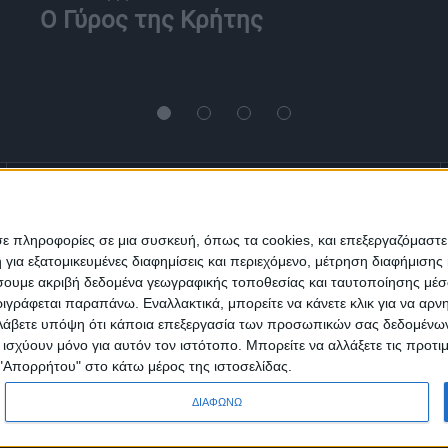
O Γύρος της Κρήτης
Ενημέρωση
Πολιτισμός
Ψυχαγωγία
σε πληροφορίες σε μια συσκευή, όπως τα cookies, και επεξεργαζόμαστ
α εξατομικευμένες διαφημίσεις και περιεχόμενο, μέτρηση διαφήμισης 
Classics
Επικοινωνία
H Eταιρεία
οιήσουμε ακριβή δεδομένα γεωγραφικής τοποθεσίας και ταυτοποίησης μέ
γράφεται παραπάνω. Εναλλακτικά, μπορείτε να κάνετε κλικ για να αρν
Trailers
Λάβετε υπόψη ότι κάποια επεξεργασία των προσωπικών σας δεδομένων ε
α ισχύουν μόνο για αυτόν τον ιστότοπο. Μπορείτε να αλλάξετε τις προτ
 "Απορρήτου" στο κάτω μέρος της ιστοσελίδας.
ΔΙΑΦΩΝΩ