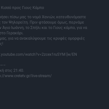
 Κισσό προς Γιους Κάμπο
φήσει πίσω μας το νομό Χανιών, κατευθυνόμαστε
ς τον Ψηλορείτη. Πριν φτάσουμε όμως, περνάμε
 Άγιο Ιωάννη, το Σπήλι και το Γιους κάμπο, για να
στο Γερακάρι.
 μας, για να ανακαλύψουμε τις κρυφές ομορφιές
ς!
ww.youtube.com/watch?v=2zcex1ruSYM [w/ΕΝ
—–
κή στις 21:40.
://www.cretetv.gr/live-stream/