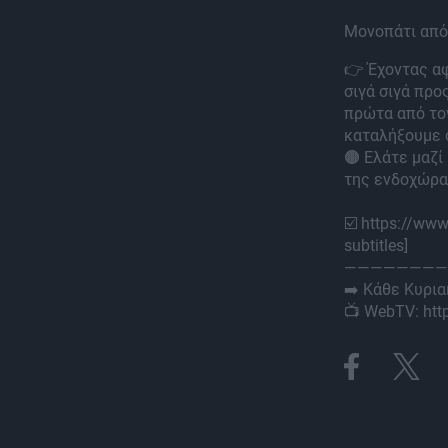
Μονοπάτι από
👉 Έχοντας α
σιγά σιγά προ
πρώτα από τον
καταλήξουμε 
🟤 Ελάτε μαζί
της ενδοχώρα
☑️ https://w
subtitles]
————————
➡️ Kάθε Κυρια
📺 WebTV: http