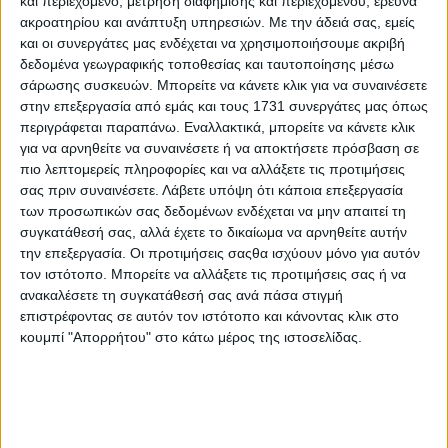
και περιεχόμενο, μέτρηση διαφήμισης και περιεχομένου, έρευνα
Κάμπο
ακροατηρίου και ανάπτυξη υπηρεσιών.
Με την άδειά σας, εμείς
και οι συνεργάτες μας ενδέχεται να χρησιμοποιήσουμε ακριβή
δεδομένα γεωγραφικής τοποθεσίας και ταυτοποίησης μέσω
σάρωσης συσκευών. Μπορείτε να κάνετε κλικ για να συναινέσετε
στην επεξεργασία από εμάς και τους 1731 συνεργάτες μας όπως
περιγράφεται παραπάνω. Εναλλακτικά, μπορείτε να κάνετε κλικ
για να αρνηθείτε να συναινέσετε ή να αποκτήσετε πρόσβαση σε
πιο λεπτομερείς πληροφορίες και να αλλάξετε τις προτιμήσεις
σας πριν συναινέσετε.
Λάβετε υπόψη ότι κάποια επεξεργασία
των προσωπικών σας δεδομένων ενδέχεται να μην απαιτεί τη
συγκατάθεσή σας, αλλά έχετε το δικαίωμα να αρνηθείτε αυτήν
την επεξεργασία. Οι προτιμήσεις σαςθα ισχύουν μόνο για αυτόν
τον ιστότοπο. Μπορείτε να αλλάξετε τις προτιμήσεις σας ή να
ανακαλέσετε τη συγκατάθεσή σας ανά πάσα στιγμή
επιστρέφοντας σε αυτόν τον ιστότοπο και κάνοντας κλικ στο
κουμπί "Απορρήτου" στο κάτω μέρος της ιστοσελίδας.
17 Μαρτίου, 2024
Μονοπάτι από Πευκόδασος
Σελούδας μέχρι τα Μάρμαρα