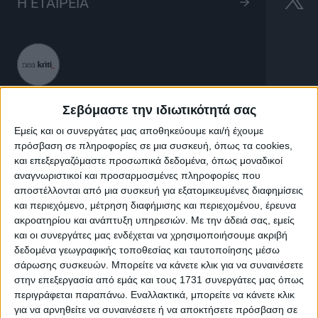
Ύμνοι Μεγάλης
Η ΕΤΑΙΡΕΙΑ
Εβδομάδας
15'
LIVE
Σεβόμαστε την ιδιωτικότητά σας
Εμείς και οι συνεργάτες μας αποθηκεύουμε και/ή έχουμε
πρόσβαση σε πληροφορίες σε μια συσκευή, όπως τα cookies,
και επεξεργαζόμαστε προσωπικά δεδομένα, όπως μοναδικοί
αναγνωριστικοί και προσαρμοσμένες πληροφορίες που
Ύμνοι Μεγάλης Εβδομάδας
αποστέλλονται από μια συσκευή για εξατομικευμένες διαφημίσεις
και περιεχόμενο, μέτρηση διαφήμισης και περιεχομένου, έρευνα
ακροατηρίου και ανάπτυξη υπηρεσιών.
Με την άδειά σας, εμείς
Ψάλλει ο χορός ψαλτών οι Κρήτες Μαίστορες.
και οι συνεργάτες μας ενδέχεται να χρησιμοποιήσουμε ακριβή
δεδομένα γεωγραφικής τοποθεσίας και ταυτοποίησης μέσω
σάρωσης συσκευών. Μπορείτε να κάνετε κλικ για να συναινέσετε
στην επεξεργασία από εμάς και τους 1731 συνεργάτες μας όπως
περιγράφεται παραπάνω. Εναλλακτικά, μπορείτε να κάνετε κλικ
για να αρνηθείτε να συναινέσετε ή να αποκτήσετε πρόσβαση σε