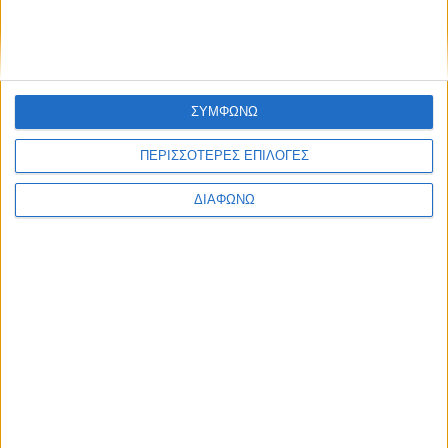
Ενημέρωση
Πολιτισμός
Ψυχαγωγία
Classics
Επικοινωνία
H Eταιρεία
Trailers
ΣΥΜΦΩΝΩ
ΠΕΡΙΣΣΟΤΕΡΕΣ ΕΠΙΛΟΓΕΣ
ΔΙΑΦΩΝΩ
Μ.Η.Τ.
242814